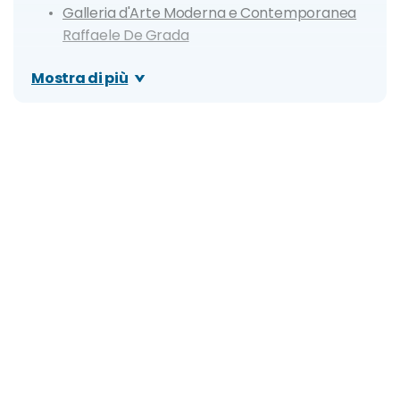
Galleria d'Arte Moderna e Contemporanea
Raffaele De Grada
Chiesa di Sant'Agostino
Mostra di più
Parco della Rocca
Chiesa San Lorenzo in Ponte
Fonti Medievali
Itinerario di un giorno a San Gimignano
Dove mangiare a San Gimignano: i migliori
ristoranti
Cosa fare la sera: le zone della movida e i
migliori locali di San Gimignano
Organizza il tuo soggiorno a San Gimignano: info
e consigli utili