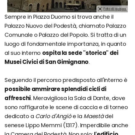
Foto di gaspa.
Sempre in Piazza Duomo si trova anche il
Palazzo Nuovo del Podestà, chiamato Palazzo
Comunale o Palazzo del Popolo. Si tratta di un
luogo di fondamentale importanza, in quanto
al suo interno
ospita la sede "storica" dei
Musei Civici di San Gimignano
.
Seguendo il percorso predisposto all'interno è
possibile ammirare splendidi cicli di
affreschi
. Meravigliosa la Sala di Dante, dove
sono raffigurate le scene di caccia e di torneo
dedicato a
Carlo d'Angiò
e la
Maestà
del
senese Lippo Memmi (1317). Imperdibile anche
la Camera del Podestà. Non solo:
l'edificio