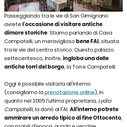
Passeggiando tra le vie di San Gimignano
avrete
l'occasione di visitare antiche
dimore storiche
. Stiamo parlando di Casa
Campatelli, un meraviglioso
bene FAI
, situata
tra le vie del centro storico. Questo palazzo
settecentesco, inoltre,
ingloba una delle
antiche torri del borgo
, la Torre Campatelli.
Oggi è possibile visitarla all'interno
(consigliamo la
prenotazione online
), in
quanto nel 2005 l'ultima proprietaria,
Lydia
Campatelli
, la donò al FAI.
All'interno potrete
ammirare un arredo tipico di fine Ottocento
,
con mobili d'epoca, quadri e vecchie