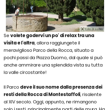
Foto di sailko.
Se
volete godervi un po' di relax tra una
visita e l'altra
, allora raggiungete il
meraviglioso Parco della Rocca, situato a
pochi passi da Piazza Duomo, dal quale si può
anche ammirare una splendida vista su tutta
la valle circostante!
Il Parco
deve il suo nome dalla presenza dei
resti della Rocca di Montestaffoli
, risalente
al XIV secolo. Oggi, appunto, ne rimangono
solo i resti, principalmente parti delle mura. Ha