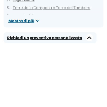
Torre della Campana e Torre del Tamburo
Tempio dei Lama
Mostra di più
Tempio della Terra
Palazzo d'Estate
Richiedi un preventivo personalizzato
Vecchio Palazzo d'Estate
Quartiere di GuoMao
Quartiere di Olympic Green
Mausoleo di Mao Tse-tung
National Art Museum of China
Tempio di Confucio
Parco Beihai
Tombe della Dinastia Ming
Grande Muraglia