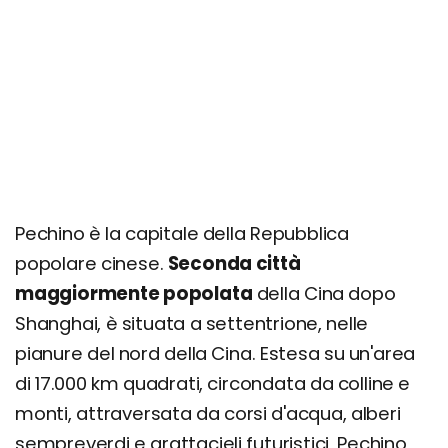
Altre attrattive da visitare
7 cose da fare a Pechino
Richiedi un preventivo personalizzato
Pechino è la capitale della Repubblica
popolare cinese.
Seconda città
maggiormente popolata
della Cina dopo
Shanghai, è situata a settentrione, nelle
pianure del nord della Cina. Estesa su un'area
di 17.000 km quadrati, circondata da colline e
monti, attraversata da corsi d'acqua, alberi
sempreverdi e grattacieli futuristici, Pechino