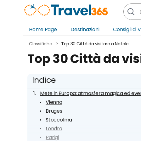
Home Page
Destinazioni
Consigli di 
Africa
Asia
Classifiche
Top 30 Città da visitare a Natale
Europa
Ocea
Top 30 Città da vis
Nord America
Amer
Sud America
Medi
Indice
Mete in Europa: atmosfera magica ed eve
Vienna
Bruges
Stoccolma
Londra
Parigi