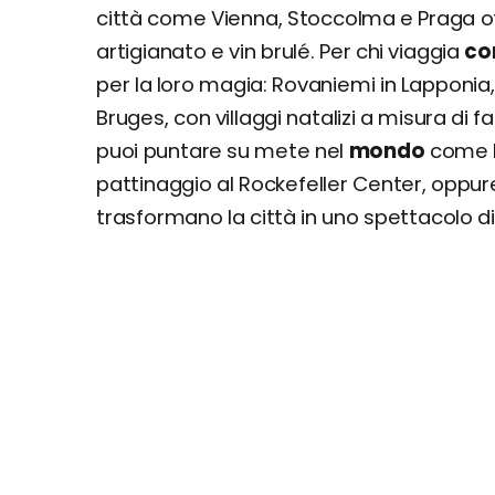
città come Vienna, Stoccolma e Praga o
Mete nel mondo: luoghi esotici e posti alter
artigianato e vin brulé. Per chi viaggia
co
New York
per la loro magia: Rovaniemi in Lapponi
Dubai
Bruges, con villaggi natalizi a misura di 
Rio de Janeiro
Bangkok
puoi puntare su mete nel
mondo
come Ne
Reykjavik
pattinaggio al Rockefeller Center, oppure
Tokyo
trasformano la città in uno spettacolo di 
Sydney
Quebec City
North Pole
Città del Messico