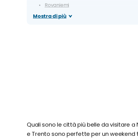
Rovaniemi
Praga
Mostra di più
Budapest
Berlino
Bruxelles
Mete in Italia: mercatini del Nord e borghi
Bolzano
Merano
Roma
Gubbio
Salerno
Napoli
Milano
Firenze
Quali sono le città più belle da visitare a
Venezia
e Trento sono perfette per un weekend t
Lecce