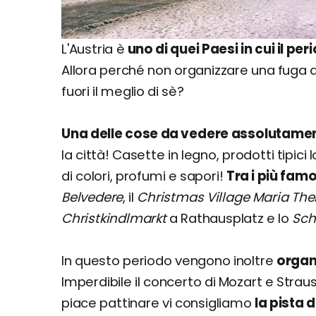
L'Austria è
uno di quei Paesi in cui il p
Allora perché non organizzare una fuga 
fuori il meglio di sè?
Una delle cose da vedere assolutament
la città! Casette in legno, prodotti tipici 
di colori, profumi e sapori!
Tra i più famos
Belvedere
, il
Christmas Village Maria The
Christkindlmarkt
a Rathausplatz e lo
Sch
In questo periodo vengono inoltre
organi
Imperdibile il concerto di Mozart e Straus
piace pattinare vi consigliamo
la pista 