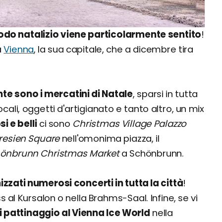
eriodo natalizio viene particolarmente sentito
!
a
Vienna
, la sua capitale, che a dicembre tira
e sono i mercatini di Natale
, sparsi in tutta
locali, oggetti d'artigianato e tanto altro, un mix
i e belli
ci sono
Christmas Village Palazzo
resien Square
nell'omonima piazza, il
önbrunn Christmas Market
a Schönbrunn.
zzati numerosi concerti in tutta la città
!
s al Kursalon o nella Brahms-Saal. Infine, se vi
di pattinaggio al Vienna Ice World
nella