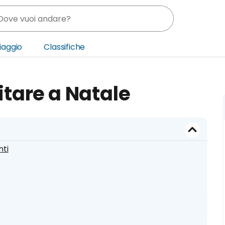
Viaggio
Classifiche
nia
itare a Natale
ica Centrale
o Oriente
nti