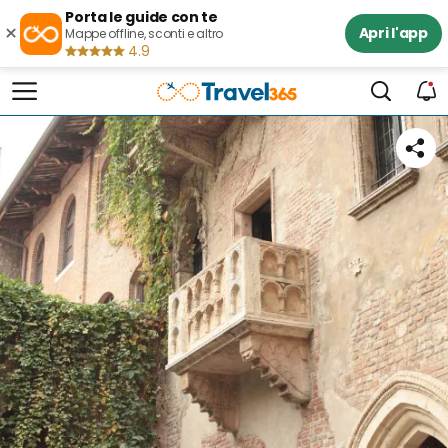
Porta le guide con te
×
Apri l'app
Mappe offline, sconti e altro
4.9