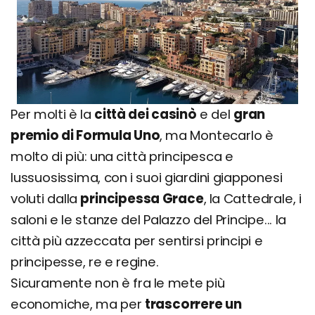
Per molti è la
città dei casinò
e del
gran
premio di Formula Uno
, ma Montecarlo è
molto di più: una città principesca e
lussuosissima, con i suoi giardini giapponesi
voluti dalla
principessa Grace
, la Cattedrale, i
saloni e le stanze del Palazzo del Principe... la
città più azzeccata per sentirsi principi e
principesse, re e regine.
Sicuramente non è fra le mete più
economiche, ma per
trascorrere un