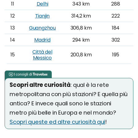
11
Delhi
343 km
288
12
Tianjin
314,2 km
222
13
Guangzhou
306,8 km
184
14
Madrid
294 km
302
Città del
15
200,8 km
195
Messico
Scopri altre curiosità
: qual è la rete
metropolitana con più stazioni? E quella più
antica? E invece quali sono le stazioni
metro più belle in Europa e nel mondo?
Scopri queste ed altre curiosità qui
!