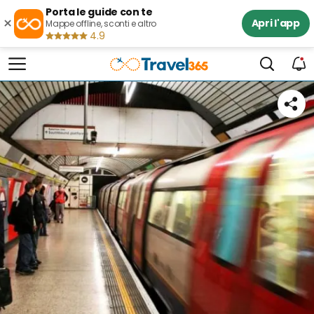
Porta le guide con te
×
Apri l'app
Mappe offline, sconti e altro
4.9