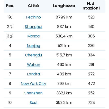
N. di
Pos.
Città
Lunghezza
stazioni
1🥇
Pechino
879,9 km
523
2🥈
Shanghai
837 km
510
3🥉
Mosca
530,4 km
306
4
Nanjing
521 km
236
5
Chengdu
515,7 km
334
6
Wuhan
460 km
291
7
Londra
402 km
272
8
New York City
399 km
472
9
Shenzhen
382,1 km
252
10
Seul
353,2 km
728