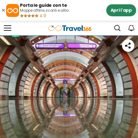
Porta le guide con te
×
Apri l'app
Mappe offline, sconti e altro
4.9