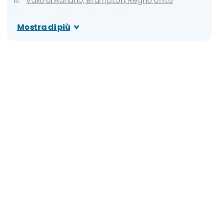
Vallo di Adriano, Brampton, Regno Unito
Grotte di Ellora, Ellora, India
Mostra di più
Chichen Itza, Yucatan, Messico
Hierapoli, Ierapoli, Turchia
Teotihuacan, Teotihuacan, Messico
Efeso, Efeso, Turchia
Acropoli, Atene, Grecia
Pompei, Pompei, Italia
Piramide di Giza, Giza, Egitto
Esercito di Terracotta, Xi'An, Cina
Fori Imperiali, Roma, Italia
Colosseo, Roma, Italia
Grande Muraglia, Badaling, Cina