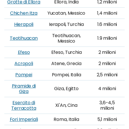
Grotte di Ellora
Ellora, India
1,2 milioni
Chichen Itza
Yucatan, Messico
1,4 milioni
Hierapoli
Ierapoli, Turchia
1.6 milioni
Teotihuacan,
Teotihuacan
1.9 milioni
Messico
Efeso
Efeso, Turchia
2 milioni
Acropoli
Atene, Grecia
2 milioni
Pompei
Pompei, Italia
2,5 milioni
Piramide di
Giza, Egitto
4 milioni
Giza
Esercito di
3,6-4,5
Xi'An, Cina
Terracotta
milioni
Fori Imperiali
Roma, Italia
5,1 milioni