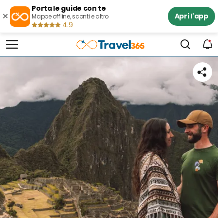
Porta le guide con te
×
Apri l'app
Mappe offline, sconti e altro
4.9