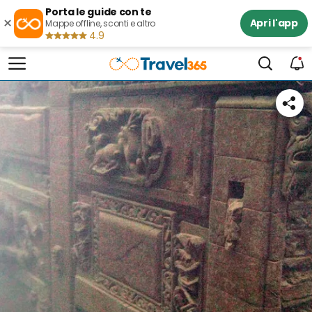
Porta le guide con te
×
Apri l'app
Mappe offline, sconti e altro
4.9