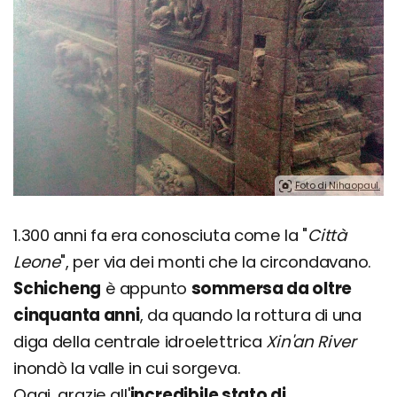
Foto di Nihaopaul.
1.300 anni fa era conosciuta come la "
Città
Leone
", per via dei monti che la circondavano.
Schicheng
è appunto
sommersa da oltre
cinquanta anni
, da quando la rottura di una
diga della centrale idroelettrica
Xin'an River
inondò la valle in cui sorgeva.
Oggi, grazie all'
incredibile stato di