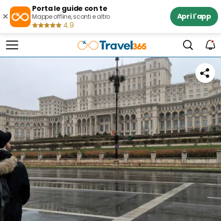
Porta le guide con te
×
Apri l'app
Mappe offline, sconti e altro
4.9