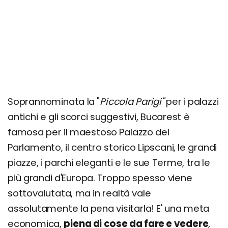
Mercato di Obor
Cattedrale della Salvezza del Popolo
Cose da fare a Bucarest insolite e meno
turistiche (anche gratis!)
Consigli per famiglie: cosa fare con bambini e
ragazzi
Soprannominata la "
Piccola Parigi"
per i palazzi
Cosa vedere in un giorno a piedi in centro
antichi e gli scorci suggestivi, Bucarest è
Cosa vedere in un weekend di 2 o 3 giorni
famosa per il maestoso Palazzo del
Cosa vedere nei dintorni: consigli per 4, 5, 6 o 7
Parlamento, il centro storico Lipscani, le grandi
giorni
piazze, i parchi eleganti e le sue Terme, tra le
FAQ: cosa fare a Natale, quando piove, la sera,
più grandi d'Europa. Troppo spesso viene
ecc.
sottovalutata, ma in realtà vale
assolutamente la pena visitarla! E' una meta
economica,
piena di cose da fare e vedere
,