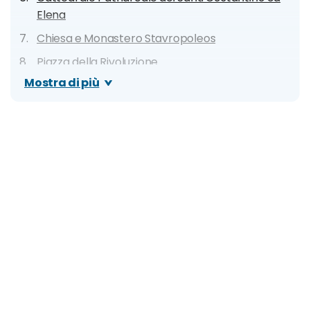
Elena
Chiesa e Monastero Stavropoleos
Piazza della Rivoluzione
Mostra di più
Museo Nazionale d'Arte Romena
Ateneo Rumeno
Palazzo Cantacuzino
Museo di Scienze Naturali Grigore Antipa
Arco di Trionfo
Museo del Villaggio "Dimitri Gusti"
Libreria Carousel
Terme di Bucarest
Parcul Herastrau
Palazzo di Primavera