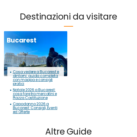
Destinazioni da visitare
Bucarest
Cosa vedere a Bucarest e
dintorni: guida completa
con mappa e consigli
pratici
Natale 2026 a Bucarest:
cosa fare tra mercatini e
Piazza Costituzione
Capodanno 2026 a
Bucarest: Consigli, Eventi
ed Offerte
Altre Guide