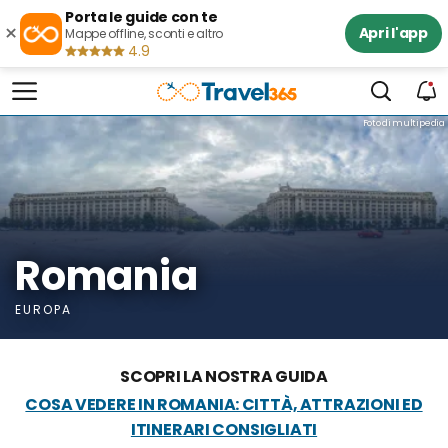
Porta le guide con te
×
Apri l'app
Mappe offline, sconti e altro
4.9
Foto di multipedia
Romania
EUROPA
SCOPRI LA NOSTRA GUIDA
COSA VEDERE IN ROMANIA: CITTÀ, ATTRAZIONI ED
ITINERARI CONSIGLIATI