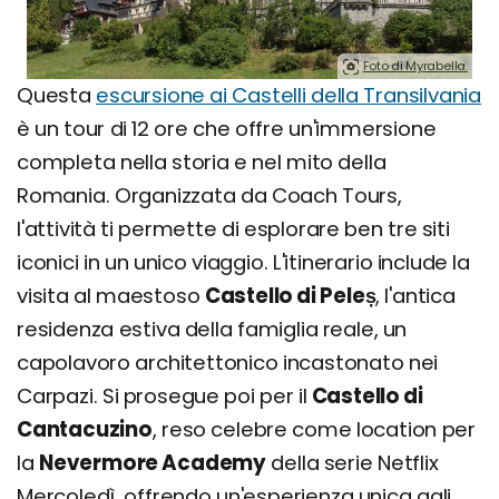
Foto di Myrabella.
Questa
escursione ai Castelli della Transilvania
è un tour di 12 ore che offre un'immersione
completa nella storia e nel mito della
Romania. Organizzata da Coach Tours,
l'attività ti permette di esplorare ben tre siti
iconici in un unico viaggio. L'itinerario include la
visita al maestoso
Castello di Peleș
, l'antica
residenza estiva della famiglia reale, un
capolavoro architettonico incastonato nei
Carpazi. Si prosegue poi per il
Castello di
Cantacuzino
, reso celebre come location per
la
Nevermore Academy
della serie Netflix
Mercoledì, offrendo un'esperienza unica agli