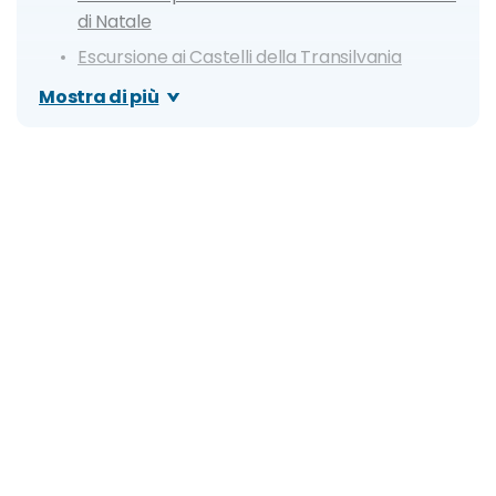
di Natale
Escursione ai Castelli della Transilvania
Concerto di Natale
Mostra di più
Messa di Natale
Visitare i parchi innevati
Quali musei e attrazioni restano aperti?
Quali mezzi di trasporto sono disponibili?
Cosa mangiare a Natale
Dove mangiare a Natale
Clima e info utili