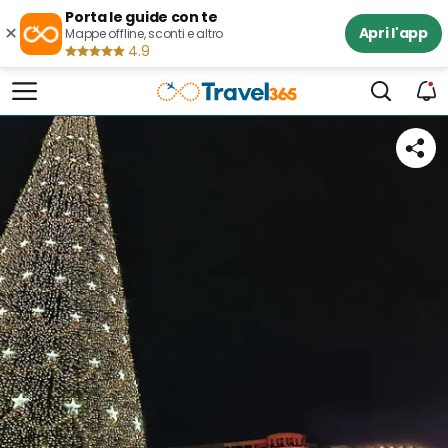
Porta le guide con te
×
Apri l'app
Mappe offline, sconti e altro
4.9