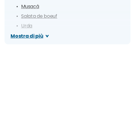
Musacá
Salata de boeuf
Urda
Frigarui
Mostra di più
Pastrami
Dolci tipici della Romania
Salam de biscuiti
Cozonac
Papanasi
Bevande e liquori: cosa si beve in Romania
Palinca
Vin fiert
Țuică