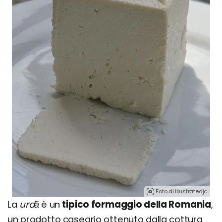
Foto di Illustratedjc.
La
urdă
è un
tipico formaggio della Romania
,
un prodotto caseario ottenuto dalla cottura