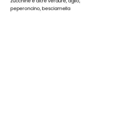
zucchine e altre verdure, aglio,
peperoncino, besciamella