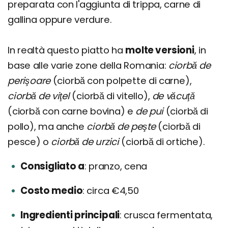
preparata con l'aggiunta di trippa, carne di
gallina oppure verdure.
In realtà questo piatto ha
molte versioni
, in
base alle varie zone della Romania:
ciorbă de
perişoare
(ciorbă con polpette di carne),
ciorbă de viţel
(ciorbă di vitello),
de văcuţă
(ciorbă con carne bovina) e
de pui
(ciorbă di
pollo), ma anche
ciorbă de peşte
(ciorbă di
pesce) o
ciorbă de urzici
(ciorbă di ortiche).
Consigliato a
pranzo, cena
Costo medio
circa €4,50
Ingredienti principali
crusca fermentata,