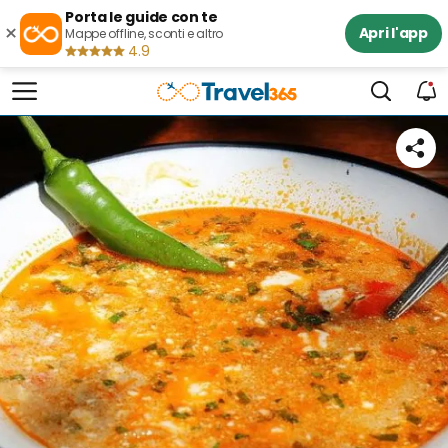
Porta le guide con te
×
Apri l'app
Mappe offline, sconti e altro
4.9