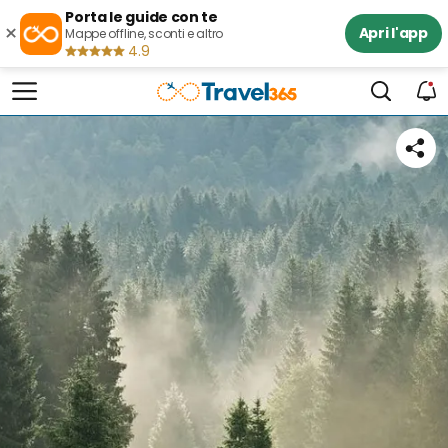
Porta le guide con te
×
Apri l'app
Mappe offline, sconti e altro
4.9