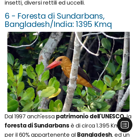
insetti, diversi rettili ed uccelli.
6 - Foresta di Sundarbans,
Bangladesh/India: 1395 Kmq
Dal 1997 anch'essa
patrimonio dell'UNESCO
, la
foresta di Sundarbans
è di circa 1.395 Kmq,
per il 60% appartenente al
Bangladesh
, ed un