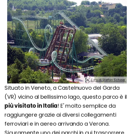
Foto di Stefan Scheer.
Situato in Veneto, a Castelnuovo del Garda
(VR) vicino al bellissimo lago, questo parco è il
più visitato in Italia
! E' molto semplice da
raggiungere grazie ai diversi collegamenti
ferroviari e in aereo arrivando a Verona.
Sicuramente uno dei parchi in cui trascorrere