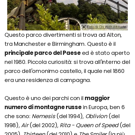
Foto di Cls With Attitude.
Questo parco divertimenti si trova ad Alton,
tra Manchester e Birmingham. Questo è il
principale parco del Paese
ed è stato aperto
nel 1980. Piccola curiosità: si trova all'interno del
parco dell'omonimo castello, il quale nel 1860
era una residenza di campagna.
Questo è uno dei parchi con il
maggior
numero di montagne russe
in Europa, ben 6
che sono:
Nemesis
(del 1994),
Oblivion
(del
1998),
Air
(del 2002),
Rita - Queen of Speed
(del
2005),
Thirteen
(del 2010) e
The Smiler
(la più