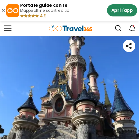
Porta le guide con te
×
Apri l'app
Mappe offline, sconti e altro
4.9