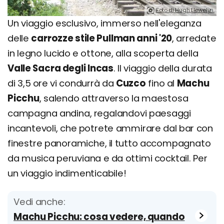
Foto di Hugh Llewelyn.
Un viaggio esclusivo, immerso nell'eleganza
delle
carrozze stile Pullman anni '20
, arredate
in legno lucido e ottone, alla scoperta della
Valle Sacra degli Incas
. Il viaggio della durata
di 3,5 ore vi condurrà da
Cuzco
fino al
Machu
Picchu
, salendo attraverso la maestosa
campagna andina, regalandovi paesaggi
incantevoli, che potrete ammirare dal bar con
finestre panoramiche, il tutto accompagnato
da musica peruviana e da ottimi cocktail. Per
un viaggio indimenticabile!
Vedi anche:
Machu Picchu: cosa vedere, quando