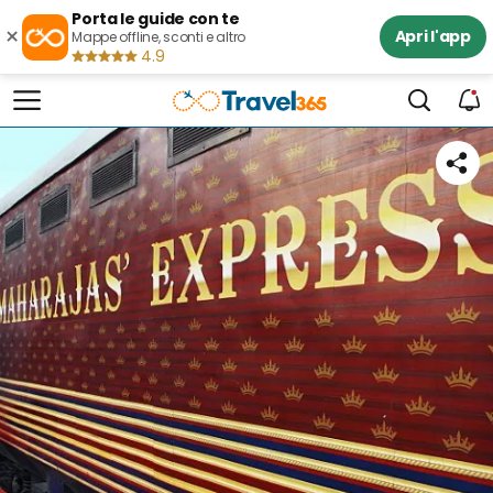
Porta le guide con te
×
Apri l'app
Mappe offline, sconti e altro
4.9