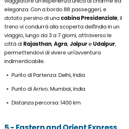
viaggiatore un'esperienza unica di charme ed
eleganza. Con a bordo 88 passeggeri, e
dotato persino di una
cabina Presidenziale
, il
treno vi condurrà alla scoperta dell'India in un
viaggio, lungo da 3 a 7 giorni, attraverso le
città di
Rajasthan
,
Agra
,
Jaipur
e
Udaipur
,
permettendovi di vivere un'avventura
indimenticabile.
Punto di Partenza: Delhi, India
Punto di Arrivo: Mumbai, India
Distanza percorsa: 1400 km
5 - Eastern and Orient Express