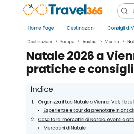
Home Page
Destinazioni
Consigli di 
Africa
Asia
Destinazioni
Europa
Austria
Vienna
Nat
Europa
Ocea
Natale 2026 a Vienn
Nord America
Amer
pratiche e consigli
Sud America
Medi
Indice
Organizza il tuo Natale a Vienna: Voli, Hotel
Esperienze e tour da prenotare in antic
Cosa fare: mercatini di Natale, eventi e att
Mercatini di Natale