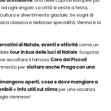
ba scintillante
, una delle capitali europee più
ad ogni angolo. La città si veste a festa,
, cultura e divertimento glaciale. Se sogni di
ica classica e deliziose specialità, Vienna è la
rcatini di Natale, eventi e attività
come un
ibile
tour in bus delle luci di Natale
. Scoprirai
ove ascoltare il famoso
Coro dei Piccoli
rimento per
visitare anche Praga con una
rimangono aperti
,
cosa e dove mangiare a
nibili
e
info utili sul clima
per una vacanza
magia viennese!