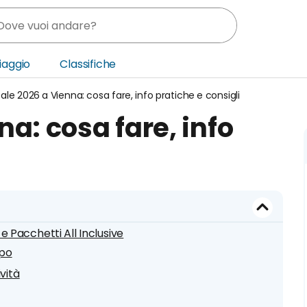
Viaggio
Classifiche
ale 2026 a Vienna: cosa fare, info pratiche e consigli
nia
a: cosa fare, info
ica Centrale
o Oriente
 e Pacchetti All Inclusive
ipo
ività