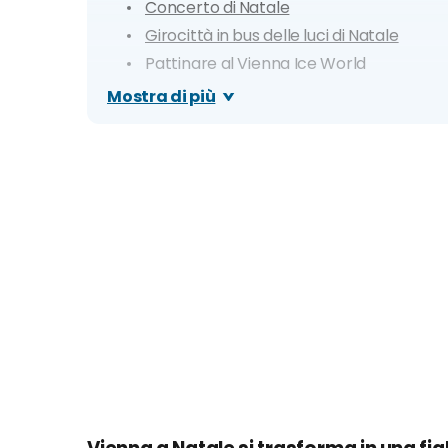
Concerto di Natale
Girocittà in bus delle luci di Natale
Pattinare al Vienna Ice World
Coro dei Piccoli Cantori di Vienna
Mostra di più
Escursione a Praga con mercatini, trdeln
Quali musei e attrazioni restano aperti?
Dove mangiare a Natale e cosa
Dove mangiare a Natale
Quali mezzi di trasporto sono disponibili?
Clima e info utili