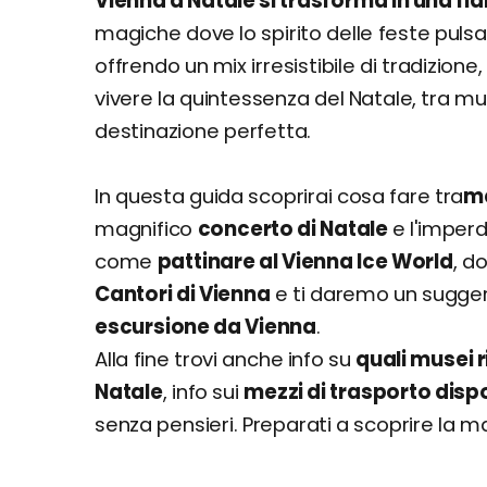
Vienna a Natale si trasforma in una fia
magiche dove lo spirito delle feste pulsa 
offrendo un mix irresistibile di tradizione
vivere la quintessenza del Natale, tra mus
destinazione perfetta.
In questa guida scoprirai cosa fare tra
me
magnifico
concerto di Natale
e l'imperd
come
pattinare al Vienna Ice World
, d
Cantori di Vienna
e ti daremo un sugge
escursione da Vienna
.
Alla fine trovi anche info su
quali musei 
Natale
, info sui
mezzi di trasporto dispo
senza pensieri. Preparati a scoprire la 