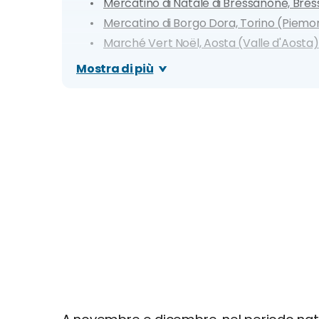
Mercatino di Natale di Bressanone, Bre
Mercatino di Borgo Dora, Torino (Piemo
Marché Vert Noël, Aosta (Valle d'Aosta)
Mercatino di Natale a Verona (Veneto)
Mostra di più
Oh Bej! Oh Bej!, Milano (Lombardia)
Mercatino di Natale a Bormio (Lombard
Mercatino di Natale di Trieste (Friuli Ven
Mercatini Centro Italia
Mercatino di Natale di Gubbio (Umbria)
Mercatino di Natale di Ancona (Marche
Villaggio Tirolese, Arezzo (Toscana)
Mercatino di Natale di Montepulciano 
Mercatini di Natale di Roma (Lazio)
Mercatino di Natale a Greccio (Lazio)
Il Natale più, Fano (Marche)
Natale a Pesaro e Urbino