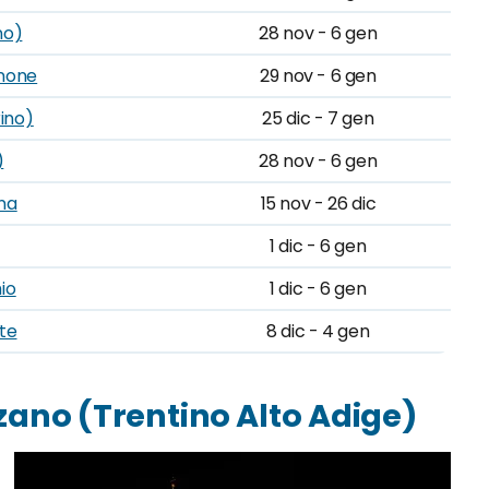
no)
28 nov - 6 gen
anone
29 nov - 6 gen
ino)
25 dic - 7 gen
)
28 nov - 6 gen
na
15 nov - 26 dic
1 dic - 6 gen
io
1 dic - 6 gen
ste
8 dic - 4 gen
lzano (Trentino Alto Adige)