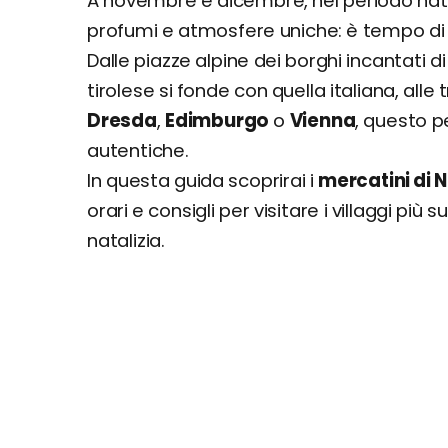
A novembre e dicembre, nel periodo nataliz
Il Paese di Babbo Natale, Chianciano T
profumi e atmosfere uniche: è tempo di 
Mercatino natalizio di Grazzano Visconti
Dalle piazze alpine dei borghi incantati d
Mercatini nelle isole e Sud Italia
tirolese si fonde con quella italiana, alle
Fiera di Natale di San Gregorio Armeno
Dresda
,
Edimburgo
o
Vienna
, questo 
EricèNatale, Erice (Sicilia)
autentiche.
Luci d'Artista, Salerno (Campania)
Mercatini di Natale fra le giostre di Fas
In questa guida scoprirai i
mercatini di Na
Il Villaggio di Babbo Natale... sul mare, T
orari e consigli per visitare i villaggi pi
Mercatini di Natale di Cagliari (Sardegn
natalizia.
Matera Christmas Village, Matera (Basil
Mercatini in Europa: classifica dei più belli
Mercatino di Dresda, Germania
Mercatino di Weimar, Germania
Mercatini di Zurigo, Svizzera
Mercatini di Vienna, Austria
Mercatino di Strasburgo, Francia