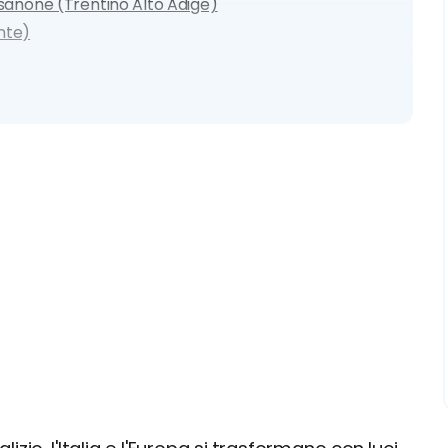
ssanone (Trentino Alto Adige)
nte)
ia)
ezia Giulia)
)
(Toscana)