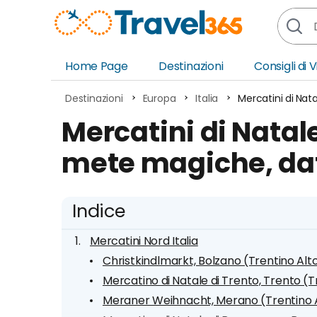
Home Page
Destinazioni
Consigli di 
Africa
Asia
Destinazioni
Europa
Italia
Mercatini di Nat
Europa
Ocea
Mercatini di Natale 
Nord America
Amer
mete magiche, da
Sud America
Medi
Indice
Mercatini Nord Italia
Christkindlmarkt, Bolzano (Trentino Alt
Mercatino di Natale di Trento, Trento (T
Meraner Weihnacht, Merano (Trentino A