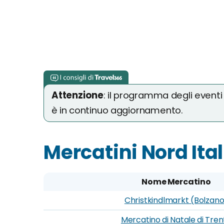
Mercatino di Stoccolma, Svezia
Mercatino di Bruges, Belgio
Mercatino di Praga, Repubblica Ceca
Mercatino di Edimburgo, Scozia
Mercatino di Francoforte, Germania
Attenzione
: il programma degli eventi è
è in continuo aggiornamento.
Mercatini Nord Ital
Nome Mercatino
Christkindlmarkt (Bolzan
Mercatino di Natale di Tren