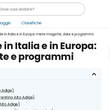
Viaggio
Classifiche
ale in Italia e in Europa: mete magiche, date e programmi
nia
in Italia e in Europa:
ica Centrale
te e programmi
o Oriente
o Adige)
rentino Alto Adige)
lto Adige)