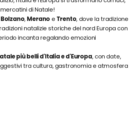
io, l'Italia e l'Europa si trasformano con luci,
erme (Toscana)
mercatini di Natale!
i
Bolzano
,
Merano
e
Trento
, dove la tradizione
 tradizioni natalizie storiche del nord Europa con
, Napoli (Campania)
periodo incanta regalando emozioni
anolandia, Fasano (Puglia)
tale più belli d'Italia e d'Europa
, con date,
aranto (Puglia)
ù suggestivi tra cultura, gastronomia e atmosfera
a)
icata)