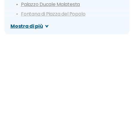
Palazzo Ducale Malatesta
Fontana di Piazza del Popolo
Baia Flaminia
Mostra di più
Rocca Costanza
Sinagoga
Itinerario di un giorno a Pesaro
Dove mangiare a Pesaro
Cosa fare la sera: zone della movida e migliori
locali
Organizza il tuo soggiorno a Pesaro: info e
consigli utili