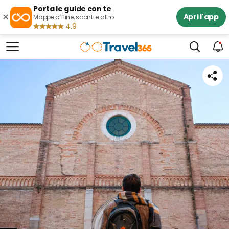
Porta le guide con te
×
Apri l'app
Mappe offline, sconti e altro
4.9