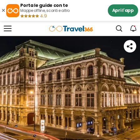
Porta le guide con te
×
Apri l'app
Mappe offline, sconti e altro
4.9