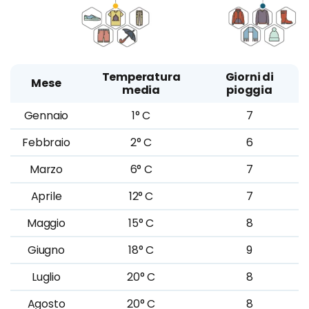
Temperatura
Giorni di
Mese
media
pioggia
Gennaio
1° C
7
Febbraio
2° C
6
Marzo
6° C
7
Aprile
12° C
7
Maggio
15° C
8
Giugno
18° C
9
Luglio
20° C
8
Agosto
20° C
8