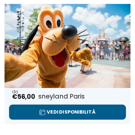
Biglietti Disneyland Paris
€56,00
VEDI DISPONIBILITÀ