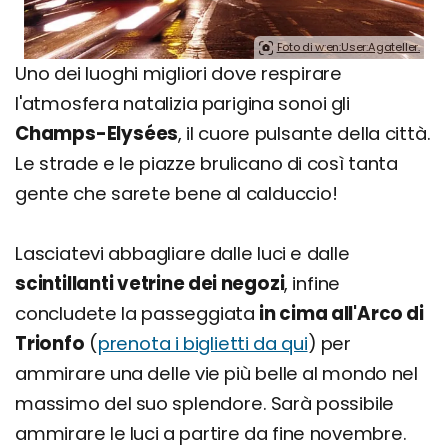
Foto di w:en:User:Agateller.
Uno dei luoghi migliori dove respirare
l'atmosfera natalizia parigina sonoi gli
Champs-Elysées
, il cuore pulsante della città.
Le strade e le piazze brulicano di così tanta
gente che sarete bene al calduccio!
Lasciatevi abbagliare dalle luci e dalle
scintillanti vetrine dei negozi
, infine
concludete la passeggiata
in cima all'Arco di
Trionfo
(
prenota i biglietti da qui
) per
ammirare una delle vie più belle al mondo nel
massimo del suo splendore. Sarà possibile
ammirare le luci a partire da fine novembre.