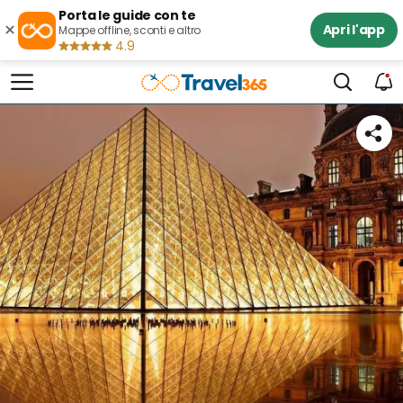
Porta le guide con te
×
Apri l'app
Mappe offline, sconti e altro
4.9