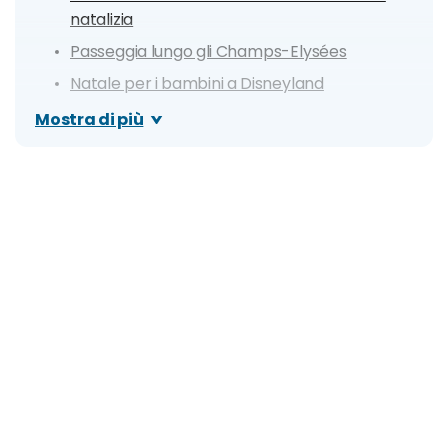
natalizia
Passeggia lungo gli Champs-Elysées
Natale per i bambini a Disneyland
Crociera con cena sulla Senna
Mostra di più
Cena e spettacolo al Moulin Rouge
Shopping alle Galeries Lafayette
Messe di Natale
Cosa mangiare a Natale
Dove Mangiare a Natale
Quali musei e attrazioni restano aperti?
Come muoversi a Parigi a Natale?
Clima e info utili