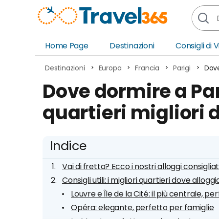
Home Page
Destinazioni
Consigli di 
Africa
Asia
Destinazioni
Europa
Francia
Parigi
Dove
Europa
Ocea
Dove dormire a Pari
Nord America
Amer
quartieri migliori 
Sud America
Medi
Indice
Vai di fretta? Ecco i nostri alloggi consigliat
Consigli utili: i migliori quartieri dove allogg
Louvre e Île de la Cité: il più centrale, p
Opéra: elegante, perfetto per famiglie