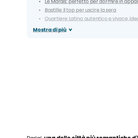
Le Marais: perfetto per dormire in app
Bastille: il top per uscire la sera
Quartiere Latino: autentico e vivace, ide
Saint-Germain-des-Prés: dove dormire 
Mostra di più
Grenelle: vicino alla Tour Eiffel e ricca 
Montmartre: quartiere scenografico ide
Pigalle: per movida e locali iconici
Belleville: dove soggiornare spendendo
Mappa dei prezzi degli alloggi di Parigi