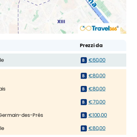
Prezzi da
le
€60,00
€80,00
ais
€80,00
€70,00
Germain-des-Prés
€100,00
le
€80,00