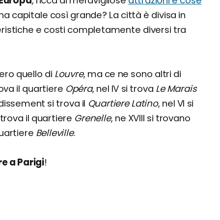
'Europa
, ricca di meravigliose
attrazioni e cose
a capitale così grande? La città è divisa in
istiche e costi completamente diversi tra
vero quello di
Louvre
, ma ce ne sono altri di
rova il quartiere
Opéra
, nel IV si trova
Le Marais
ndissement si trova il
Quartiere Latino
, nel VI si
i trova il quartiere
Grenelle
, ne XVIII si trovano
quartiere
Belleville
.
e a Parigi
!