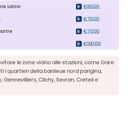
ere Latino
€80,00
e
€70,00
artre
€70,00
€100,00
evitare le zone vicino alle stazioni, come Gare
ti i quartieri della banlieue nord parigina,
 Gennevilliers, Clichy, Sevran, Creteil e