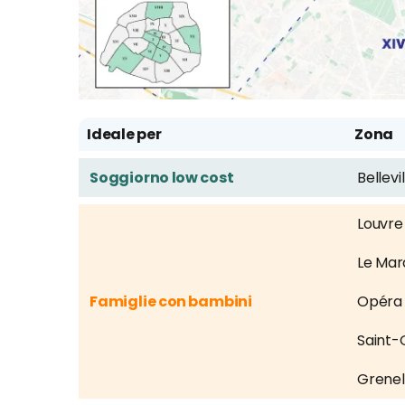
Ideale per
Zona
Soggiorno low cost
Bellevil
Louvre
Le Mar
Famiglie con bambini
Opéra
Saint-
Grenel