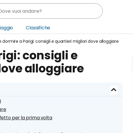
Viaggio
Classifiche
 dormire a Parigi: consigli e quartieri migliori dove alloggiare
nia
gi: consigli e
ica Centrale
dove alloggiare
o Oriente
i
iare
erfetto per la prima volta