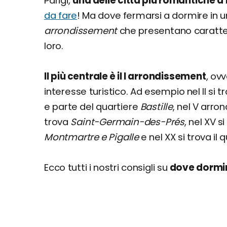
Parigi,
una delle città più romantiche d
da fare
! Ma dove fermarsi a dormire in un
arrondissement
che presentano caratter
loro.
Il più centrale è il I arrondissement
, ov
interesse turistico. Ad esempio nel II si t
e parte del quartiere
Bastille
, nel V arro
trova
Saint-Germain-des-Prés
, nel XV s
Montmartre e Pigalle
e nel XX si trova il 
Ecco tutti i nostri consigli su
dove dormir