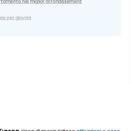
artamento nel miglior arrondissement
ale per giovani
con bambini in una zona sicura
di verde, ideale per bambini
ale per giovani
 poco