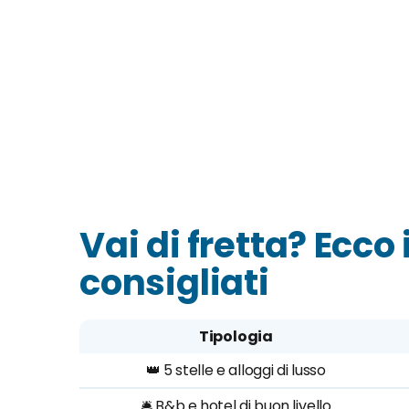
Vai di fretta? Ecco 
consigliati
Tipologia
👑 5 stelle e alloggi di lusso
🛎️ B&b e hotel di buon livello