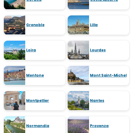
Grenoble
Lilla
Loira
Lourdes
Mentone
Mont Saint-Michel
Montpellier
Nantes
Normandia
Provenza