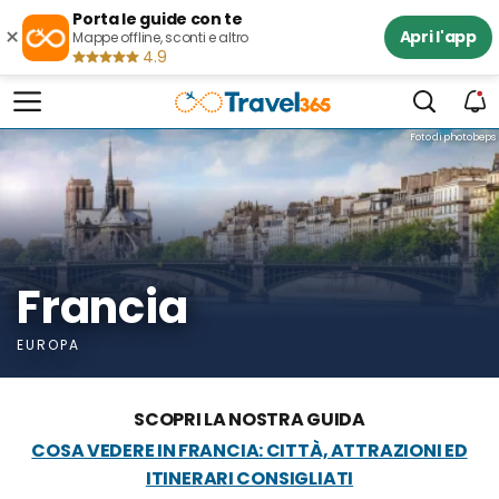
Porta le guide con te
×
Apri l'app
Mappe offline, sconti e altro
4.9
Foto di photobeps
Francia
EUROPA
SCOPRI LA NOSTRA GUIDA
COSA VEDERE IN FRANCIA: CITTÀ, ATTRAZIONI ED
ITINERARI CONSIGLIATI