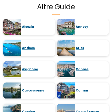
Altre Guide
Alsazia
Annecy
Antibes
Arles
Avignone
Cannes
Carcassonne
Colmar
Corsica
Costa Azzurra