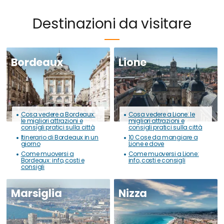
Destinazioni da visitare
Bordeaux
Lione
Cosa vedere a Bordeaux:
Cosa vedere a Lione: le
le migliori attrazioni e
migliori attrazioni e
consigli pratici sulla città
consigli pratici sulla città
Itinerario di Bordeaux in un
10 Cose da mangiare a
giorno
Lione e dove
Come muoversi a
Come muoversi a Lione:
Bordeaux: info, costi e
info, costi e consigli
consigli
Marsiglia
Nizza