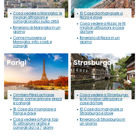
Cosa vedere a Marsiglia: le
10 Cose da mangiare a
migliori attrazioni e
Nizza e dove
consigli pratici sulla città
Cosa vedere a Nizza: le 16
Itinerario di Marsiglia in un
migliori attrazioni e cose
giorno
da fare
Come muoversi a
Itinerario di Nizza in un
Marsiglia: info, costi e
giorno
consigli
Parigi
Strasburgo
Cimitero Père Lachaise,
Cosa vedere a Strasburgo:
Parigi: come arrivare, prezzi
le 14 migliori attrazioni e
e consigli
cose da fare
16 Cose da mangiare a
10 Cose da mangiare a
Parigi e dove
Strasburgo e dove
Cosa vedere a Parigi: top
Itinerario di Strasburgo in
10, attrazioni gratis e
un giorno
consigli da 1 a 7 giorni