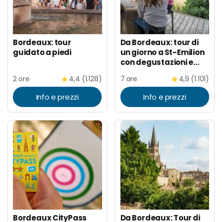
Bordeaux: tour
Da Bordeaux: tour di
guidato a piedi
un giorno a St-Emilion
con degustazioni e
pranzo
2 ore
4,4 (1.128)
7 ore
4,9 (1.101)
Info e prezzi
Info e prezzi
Bordeaux CityPass
Da Bordeaux: Tour di