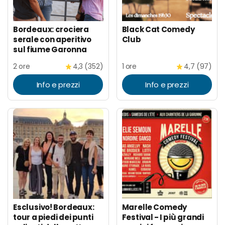
Bordeaux: crociera
Black Cat Comedy
serale con aperitivo
Club
sul fiume Garonna
2 ore
4,3 (352)
1 ore
4,7 (97)
Info e prezzi
Info e prezzi
Esclusivo! Bordeaux:
Marelle Comedy
tour a piedi dei punti
Festival - I più grandi