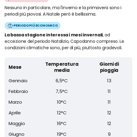
Nessuno in particolare, ma l'inverno e la primavera sono i
periodi più piovosi. A Natale però è bellissima.
PERIODO PIÙ ECONOMICO
La bassa stagione interessa i mesi invernali
, ad
eccezione del periodo Natalizio, Capodanno compreso. Le
condizioni climatiche sono, per di più, piuttosto gradevoli.
Temperatura
Giorni di
Mese
media
pioggia
Gennaio
6,5°C
13
Febbraio
7,5°C
11
Marzo
10°C
11
Aprile
12°C
12
Maggio
16°C
12
Giugno
19°C
9