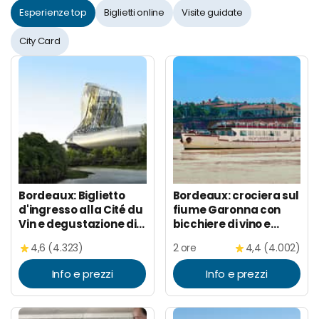
Esperienze top
Biglietti online
Visite guidate
City Card
Bordeaux: Biglietto
Bordeaux: crociera sul
d'ingresso alla Cité du
fiume Garonna con
Vin e degustazione di
bicchiere di vino e
vini
canelé
4,6 (4.323)
2 ore
4,4 (4.002)
Info e prezzi
Info e prezzi