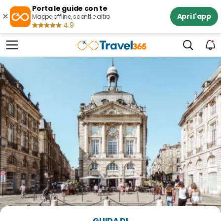
Porta le guide con te
×
Apri l'app
Mappe offline, sconti e altro
4.9
GUIDA DI