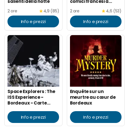
salienti della notte
comici francesi a
Bordeaux
2 ore
4,9 (85)
2 ore
4,6 (53)
Info e prezzi
Info e prezzi
Space Explorers : The
Enquête sur un
ISS Experience -
meurtre au cœur de
Bordeaux - Carte
Bordeaux
Cadeau
Info e prezzi
Info e prezzi