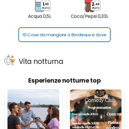
1
2
,30
,40
euro
euro
Acqua 0,5L
Coca/Pepsi 0,33L
10 Cose da mangiare a Bordeaux e dove
Vita notturna
Esperienze notturne top