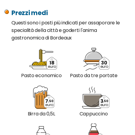
Prezzi medi
Questi sono i posti più indicati per assaporare le
specialità della città e goderti l'anima
gastronomica di Bordeaux
18
30
euro
euro
Pasto economico
Pasto da tre portate
7
3
,50
,50
euro
euro
Birra da 0,5L
Cappuccino