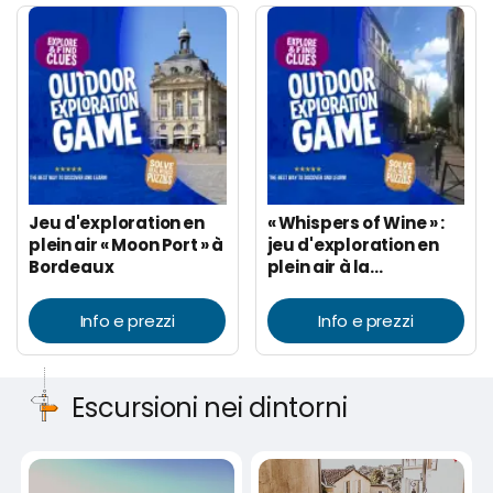
Jeu d'exploration en
« Whispers of Wine » :
plein air « Moon Port » à
jeu d'exploration en
Bordeaux
plein air à la
découverte des
grands crus de
Info e prezzi
Info e prezzi
Bordeaux
Escursioni nei dintorni