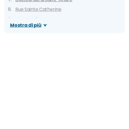
Rue Sainte Catherine
Piazza della Borsa
Mostra di più
Jardin Public
Grand Theatre
Place des Quinconces
Basilica Saint Seurin
Museo di storia naturale
Cité du Vin
Altre attrattive da visitare
7 cose da fare a Bordeaux