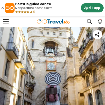
Porta le guide con te
×
Apri l'app
Mappe offline, sconti e altro
4.9