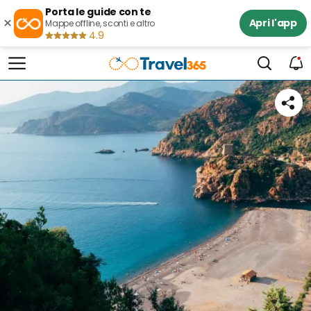
Porta le guide con te
×
Apri l'app
Mappe offline, sconti e altro
4.9