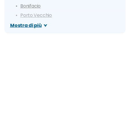
Bonifacio
Porto Vecchio
Calvi
Mostra di più
Ile Rousse
Sartena
Cosa vedere: i luoghi di interesse in Corsica
Scogliere bianche di Bonifacio
Valle del Tavignano
Valle della Restonica
Deserto delle Agriate
Cap Corse
Calanchi di Piana
Riserva Naturale di Scandola