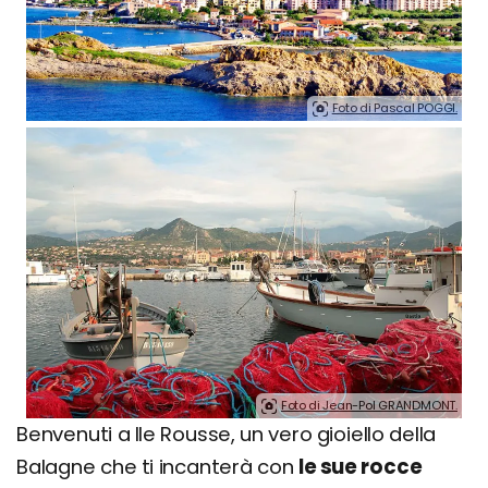
Foto di Pascal POGGI.
Foto di Jean-Pol GRANDMONT.
Benvenuti a Ile Rousse, un vero gioiello della
Balagne che ti incanterà con
le sue rocce