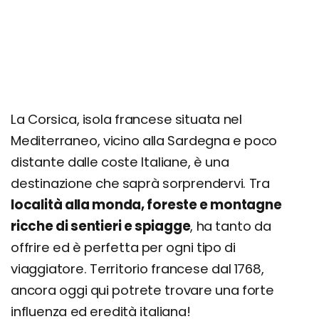
Archipel des Sanguinaires
Saint Florent
Borghi e Spiagge della Balagne
Itinerario Bastia e la Corsica Settentrionale
Itinerario della Balagne
La Corsica, isola francese situata nel
Itinerario Corsica e Natura Incontaminata
Mediterraneo, vicino alla Sardegna e poco
Itinerario Ajaccio e Meraviglie del Sud della
distante dalle coste Italiane, è una
Corsica
destinazione che saprà sorprendervi. Tra
Cosa fare in Corsica: escursioni e tour
località alla monda, foreste e montagne
Quanto costa una vacanza in Corsica? Prezzi,
ricche di sentieri e spiagge
, ha tanto da
offerte e consigli
offrire ed è perfetta per ogni tipo di
viaggiatore. Territorio francese dal 1768,
ancora oggi qui potrete trovare una forte
influenza ed eredità italiana!