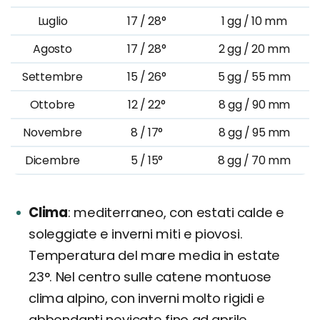
Luglio
17 / 28°
1 gg / 10 mm
Agosto
17 / 28°
2 gg / 20 mm
Settembre
15 / 26°
5 gg / 55 mm
Ottobre
12 / 22°
8 gg / 90 mm
Novembre
8 / 17°
8 gg / 95 mm
Dicembre
5 / 15°
8 gg / 70 mm
Clima
mediterraneo, con estati calde e
soleggiate e inverni miti e piovosi.
Temperatura del mare media in estate
23°. Nel centro sulle catene montuose
clima alpino, con inverni molto rigidi e
abbondanti nevicate fino ad aprile