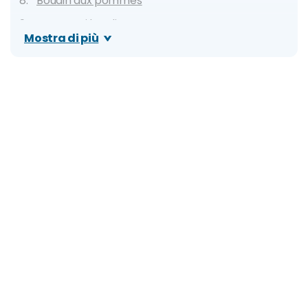
Boudin aux pommes
Formaggi locali
Mostra di più
Coussin de Lyon
Dove mangiare a Lione: migliori ristoranti, locali
tipici e street food