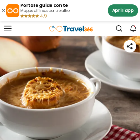
Porta le guide con te
×
Apri l'app
Mappe offline, sconti e altro
4.9