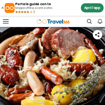
Porta le guide con te
×
Apri l'app
Mappe offline, sconti e altro
4.9