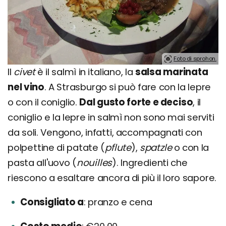
Foto di sprohon.
Il
civet
è il salmì in italiano, la
salsa marinata
nel vino
. A Strasburgo si può fare con la lepre
o con il coniglio.
Dal gusto forte e deciso
, il
coniglio e la lepre in salmì non sono mai serviti
da soli. Vengono, infatti, accompagnati con
polpettine di patate (
pflute
),
spatzle
o con la
pasta all'uovo (
nouilles
). Ingredienti che
riescono a esaltare ancora di più il loro sapore.
Consigliato a
pranzo e cena