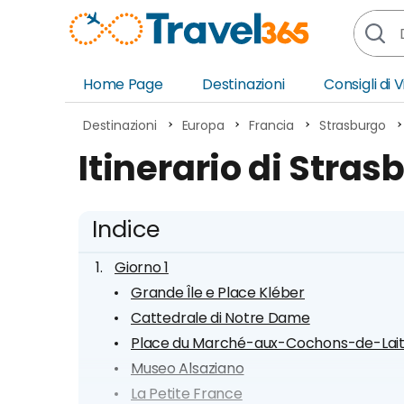
Home Page
Destinazioni
Consigli di 
Africa
Asia
Destinazioni
Europa
Francia
Strasburgo
Europa
Ocea
Itinerario di Stras
Nord America
Amer
Sud America
Medi
Indice
Giorno 1
Grande Île e Place Kléber
Cattedrale di Notre Dame
Place du Marché-aux-Cochons-de-Lai
Museo Alsaziano
La Petite France