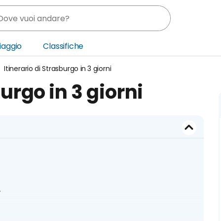
Viaggio
Classifiche
Itinerario di Strasburgo in 3 giorni
nia
burgo in 3 giorni
ica Centrale
o Oriente
t