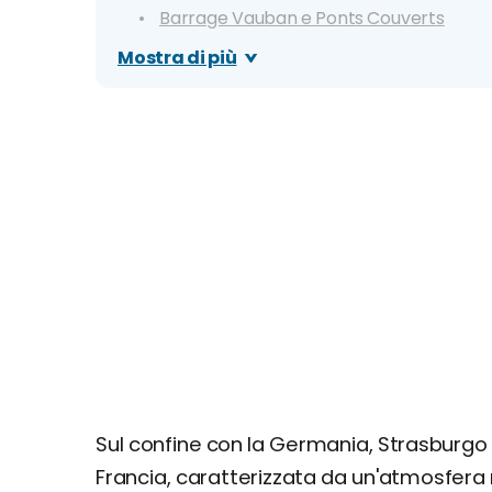
Barrage Vauban e Ponts Couverts
Giorno 2
Mostra di più
Musei di Palazzo Rohan
Quartiere Europeo di Strasburgo
Parc de l'Orangerie
Giorno 3
Colmar
Sul confine con la Germania, Strasburgo 
Francia, caratterizzata da un'atmosfera