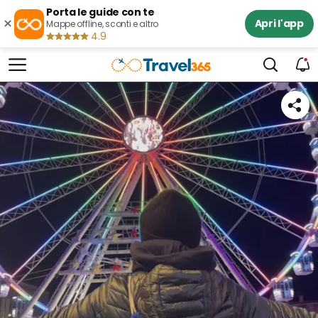
Porta le guide con te
×
Apri l'app
Mappe offline, sconti e altro
4.9