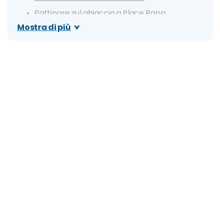
Pattinare sul ghiaccio a Place Rapp
Mostra di più
Concerti di Natale
Quali musei e attrazioni restano aperti?
Quali mezzi di trasporto sono disponibili?
Cosa mangiare a Natale
Dove mangiare a Natale
Clima e info utili