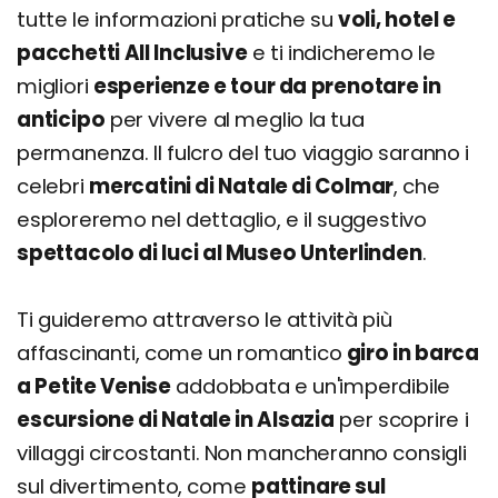
tutte le informazioni pratiche su
voli, hotel e
pacchetti All Inclusive
e ti indicheremo le
migliori
esperienze e tour da prenotare in
anticipo
per vivere al meglio la tua
permanenza. Il fulcro del tuo viaggio saranno i
celebri
mercatini di Natale di Colmar
, che
esploreremo nel dettaglio, e il suggestivo
spettacolo di luci al Museo Unterlinden
.
Ti guideremo attraverso le attività più
affascinanti, come un romantico
giro in barca
a Petite Venise
addobbata e un'imperdibile
escursione di Natale in Alsazia
per scoprire i
villaggi circostanti. Non mancheranno consigli
sul divertimento, come
pattinare sul