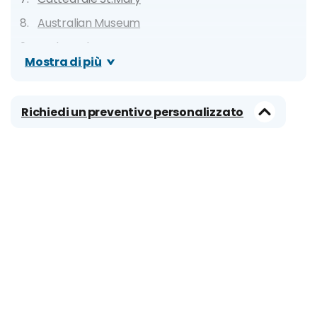
Australian Museum
Hyde Park
Mostra di più
Queen Victoria Building
Sydney Tower Eye
Richiedi un preventivo personalizzato
Sea Life Aquarium
Australian National Maritime Museum
Bondi Beach
Coogee to Bondi Costal Walk
Taronga Zoo
Manly Beach
Blue Mountains Park
Chinese Garden of Friendship
Luna Park Sydney