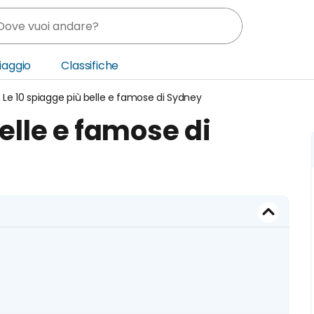
Viaggio
Classifiche
Le 10 spiagge più belle e famose di Sydney
nia
elle e famose di
ica Centrale
o Oriente