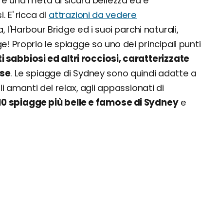
, è una meta di sicura bellezza ed è
 E' ricca di
attrazioni da vedere
 l'Harbour Bridge ed i suoi parchi naturali,
 Proprio le spiagge so uno dei principali punti
ti sabbiosi ed altri rocciosi, caratterizzate
ose
. Le spiagge di Sydney sono quindi adatte a
agli amanti del relax, agli appassionati di
 10 spiagge più belle e famose di Sydney
e