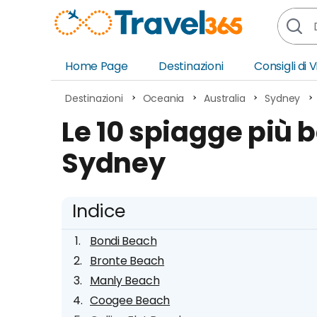
Home Page
Destinazioni
Consigli di 
Africa
Asia
Destinazioni
Oceania
Australia
Sydney
Europa
Ocea
Le 10 spiagge più b
Nord America
Amer
Sydney
Sud America
Medi
Indice
Bondi Beach
Bronte Beach
Manly Beach
Coogee Beach