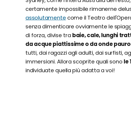
Sydney, come l'intera Australia del resto
certamente impossibile rimanerne delusi.
assolutamente
come il Teatro dell'Opera,
senza dimenticare ovviamente le spiagge!
di forza, divise tra
baie, cale, lunghi trat
da acque piattissime o da onde paur
tutti, dai ragazzi agli adulti, dai surfisti, 
immersioni. Allora scoprite quali sono
le
individuate quella più adatta a voi!