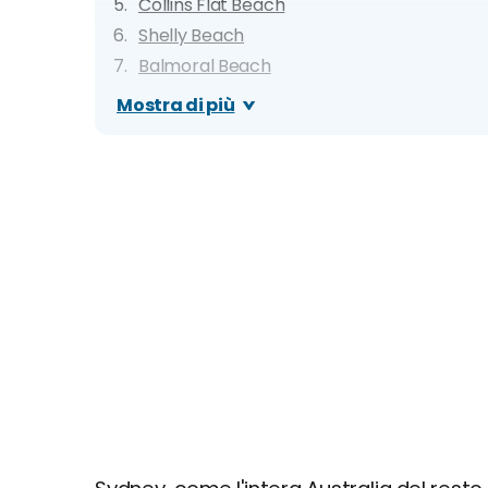
Collins Flat Beach
Shelly Beach
Balmoral Beach
Gordons Bay
Mostra di più
Lady Bay Beach
Shark Beach
Non hai ancora prenotato? Organizza il tuo 