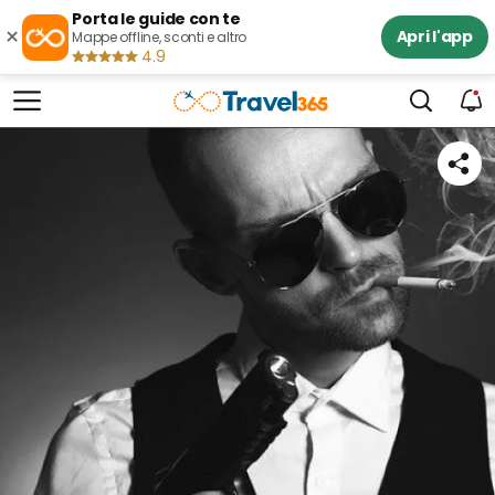
Porta le guide con te
×
Apri l'app
Mappe offline, sconti e altro
4.9