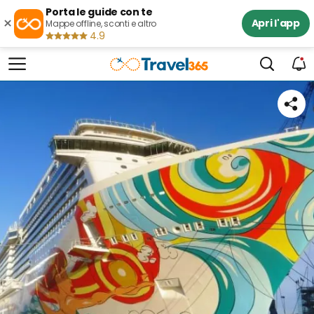
Porta le guide con te
×
Apri l'app
Mappe offline, sconti e altro
4.9