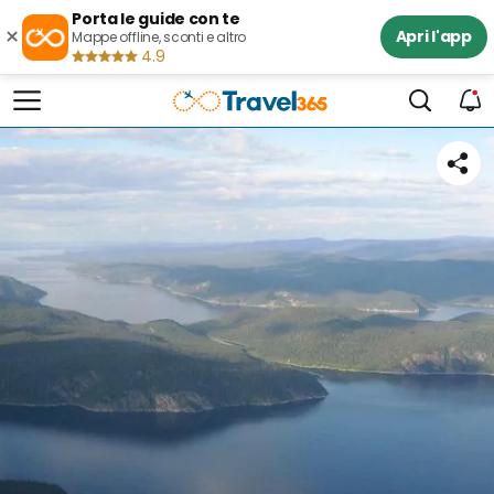
Porta le guide con te
×
Apri l'app
Mappe offline, sconti e altro
4.9