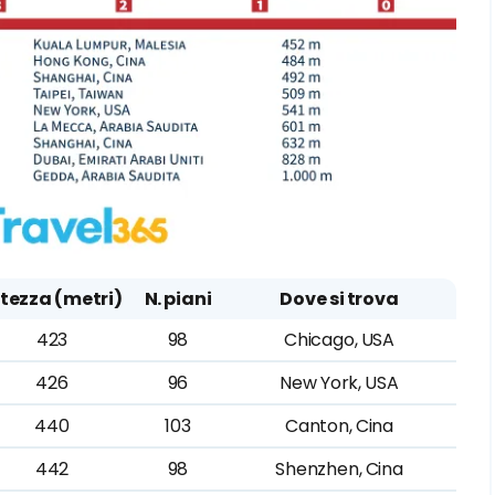
ltezza (metri)
N. piani
Dove si trova
423
98
Chicago, USA
426
96
New York, USA
440
103
Canton, Cina
442
98
Shenzhen, Cina