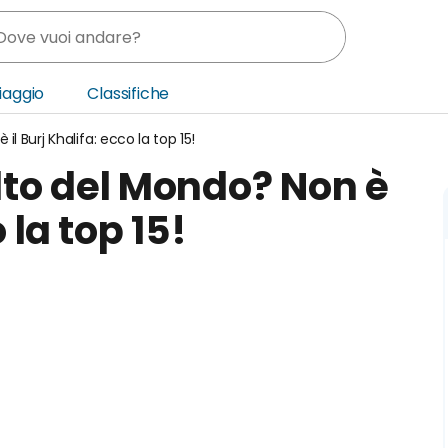
Viaggio
Classifiche
il Burj Khalifa: ecco la top 15!
nia
alto del Mondo? Non è
ica Centrale
 la top 15!
o Oriente