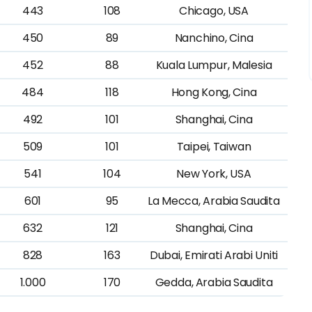
443
108
Chicago, USA
450
89
Nanchino, Cina
452
88
Kuala Lumpur, Malesia
484
118
Hong Kong, Cina
492
101
Shanghai, Cina
509
101
Taipei, Taiwan
541
104
New York, USA
601
95
La Mecca, Arabia Saudita
632
121
Shanghai, Cina
828
163
Dubai, Emirati Arabi Uniti
1.000
170
Gedda, Arabia Saudita