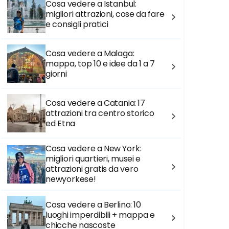
Cosa vedere a Istanbul:
migliori attrazioni, cose da fare
e consigli pratici
Cosa vedere a Malaga:
mappa, top 10 e idee da 1 a 7
giorni
Cosa vedere a Catania: 17
attrazioni tra centro storico
ed Etna
Cosa vedere a New York:
migliori quartieri, musei e
attrazioni gratis da vero
newyorkese!
Cosa vedere a Berlino: 10
luoghi imperdibili + mappa e
chicche nascoste