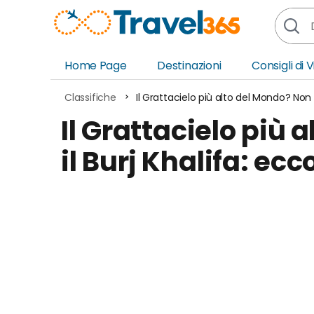
Home Page
Destinazioni
Consigli di 
Africa
Asia
Classifiche
Il Grattacielo più alto del Mondo? Non è 
Europa
Ocea
Il Grattacielo più 
Nord America
Amer
il Burj Khalifa: ecco
Sud America
Medi