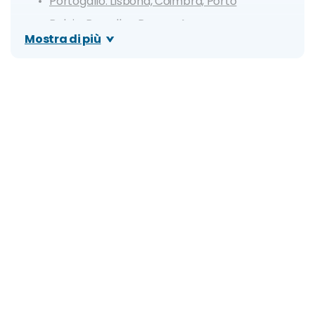
Portogallo: Lisbona, Coimbra, Porto
Belgio: Bruxelles, Bruges, Anversa
Mostra di più
Stoccolma, Oslo e crociera sui fiordi
novergesi
Capitali dell'Est: Vienna, Bratislava, Budapest
e Praga
Spalato, Dubrovnik, Atene
Viaggio di nozze a Gennaio in Italia
Trentino Alto Adige
Bellezze d'Italia: Milano, Firenze, Bologna,
Ravenna
Romantica Italia: Verona, Padova, Venezia,
Trieste
Aosta, Courmayeur
Gran Sasso, L'Aquila, Pescara