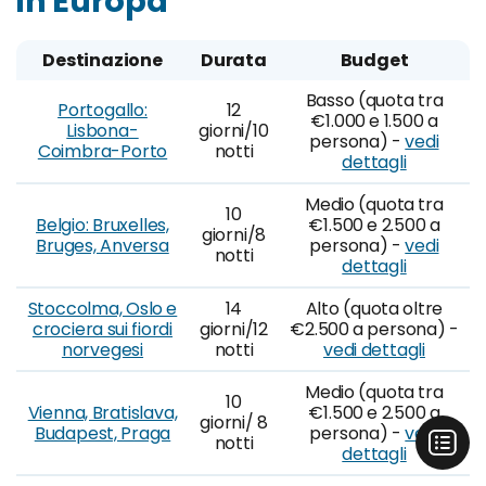
in Europa
Destinazione
Durata
Budget
Basso (quota tra
Portogallo:
12
€1.000 e 1.500 a
Lisbona-
giorni/10
persona) -
vedi
Coimbra-Porto
notti
dettagli
Medio (quota tra
10
Belgio: Bruxelles,
€1.500 e 2.500 a
giorni/8
Bruges, Anversa
persona) -
vedi
notti
dettagli
Stoccolma, Oslo e
14
Alto (quota oltre
crociera sui fiordi
giorni/12
€2.500 a persona) -
norvegesi
notti
vedi dettagli
Medio (quota tra
10
Vienna, Bratislava,
€1.500 e 2.500 a
giorni/ 8
Budapest, Praga
persona) -
vedi
notti
dettagli