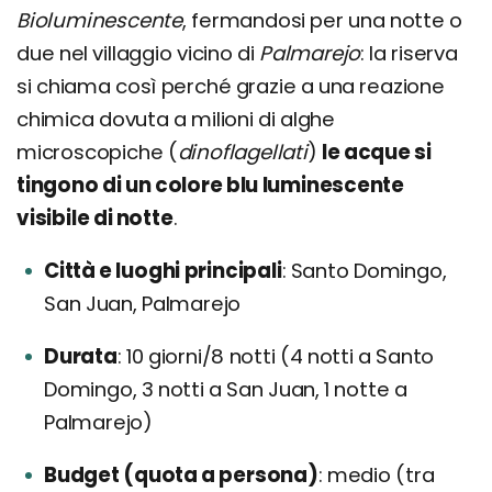
Bioluminescente
, fermandosi per una notte o
due nel villaggio vicino di
Palmarejo
: la riserva
si chiama così perché grazie a una reazione
chimica dovuta a milioni di alghe
microscopiche (
dinoflagellati
)
le acque si
tingono di un colore blu luminescente
visibile di notte
.
Città e luoghi principali
Santo Domingo,
San Juan, Palmarejo
Durata
10 giorni/8 notti (4 notti a Santo
Domingo, 3 notti a San Juan, 1 notte a
Palmarejo)
Budget (quota a persona)
medio (tra