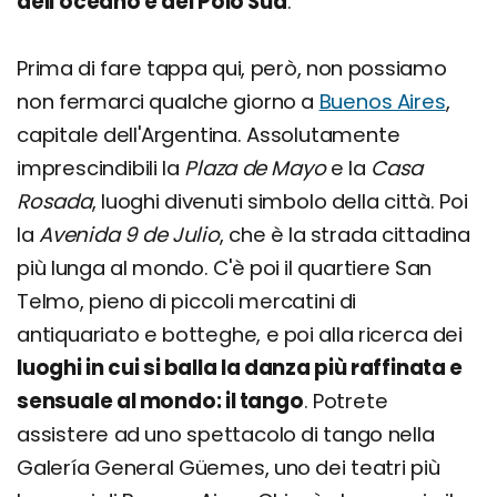
dell'oceano e del Polo Sud
.
Prima di fare tappa qui, però, non possiamo
non fermarci qualche giorno a
Buenos Aires
,
capitale dell'Argentina. Assolutamente
imprescindibili la
Plaza de Mayo
e la
Casa
Rosada
, luoghi divenuti simbolo della città. Poi
la
Avenida 9 de Julio
, che è la strada cittadina
più lunga al mondo. C'è poi il quartiere San
Telmo, pieno di piccoli mercatini di
antiquariato e botteghe, e poi alla ricerca dei
luoghi in cui si balla la danza più raffinata e
sensuale al mondo: il tango
. Potrete
assistere ad uno spettacolo di tango nella
Galería General Güemes, uno dei teatri più