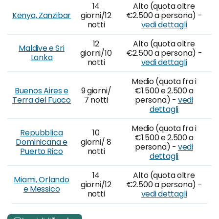
14
Alto (quota oltre
Kenya, Zanzibar
giorni/12
€2.500 a persona) -
notti
vedi dettagli
12
Alto (quota oltre
Maldive e Sri
giorni/10
€2.500 a persona) -
Lanka
notti
vedi dettagli
Medio (quota fra i
Buenos Aires e
9 giorni/
€1.500 e 2.500 a
Terra del Fuoco
7 notti
persona) -
vedi
dettagli
Medio (quota fra i
Repubblica
10
€1.500 e 2.500 a
Dominicana e
giorni/ 8
persona) -
vedi
Puerto Rico
notti
dettagli
14
Alto (quota oltre
Miami, Orlando
giorni/12
€2.500 a persona) -
e Messico
notti
vedi dettagli