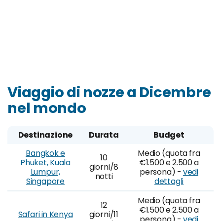
Viaggio di nozze a Dicembre
nel mondo
Destinazione
Durata
Budget
Bangkok e
Medio (quota fra
10
Phuket, Kuala
€1.500 e 2.500 a
giorni/8
Lumpur,
persona) -
vedi
notti
Singapore
dettagli
Medio (quota fra
12
€1.500 e 2.500 a
Safari in Kenya
giorni/11
persona) -
vedi