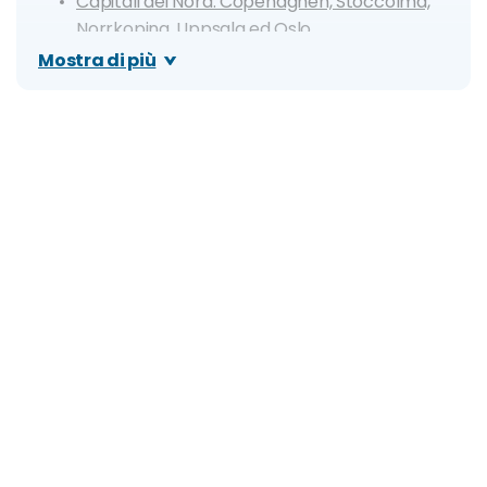
Capitali del Nord: Copenaghen, Stoccolma,
Norrkoping, Uppsala ed Oslo
Mostra di più
Croazia e Ungheria
Paesi Baltici
Francia e Germania
Spagna e Portogallo
Viaggio di nozze a Dicembre in Italia
Roma
Toscana
Napoli, Capri e Costiera Amalfitana
Valle D'Aosta e Courmayeur
Venezia, Cortina D'Ampezzo, Dolomiti
Dove non andare: le destinazioni sconsigliate a
Dicembre