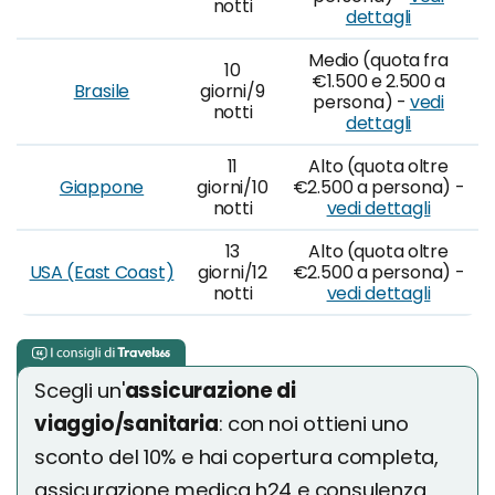
notti
dettagli
Medio (quota fra
10
€1.500 e 2.500 a
Brasile
giorni/9
persona) -
vedi
notti
dettagli
11
Alto (quota oltre
Giappone
giorni/10
€2.500 a persona) -
notti
vedi dettagli
13
Alto (quota oltre
USA (East Coast)
giorni/12
€2.500 a persona) -
notti
vedi dettagli
Scegli un'
assicurazione di
viaggio/sanitaria
: con noi ottieni uno
sconto del 10% e hai copertura completa,
assicurazione medica h24 e consulenza