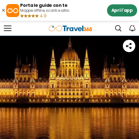
Porta le guide con te
×
Apri l'app
Mappe offline, sconti e altro
4.9