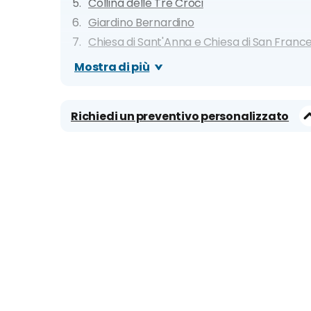
Collina delle Tre Croci
Giardino Bernardino
Chiesa di Sant'Anna e Chiesa di San Franc
Quartiere di Uzupis
Mostra di più
Quartiere Ebraico
Museo delle Vittime del Genocidio
Richiedi un preventivo personalizzato
Giardino Botanico dell'Università di Vilnius
Parco Vingis
Vilnius Tv Tower
5 cose da fare a Vilnius
Richiedi un preventivo personalizzato