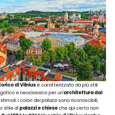
orico di Vilnius
è caratterizzato da più stili
 gotico e neoclassico per un'
architettura dal
timoli. I colori dei palazzi sono riconoscibili,
 stile di
palazzi e chiese
che qui certo non