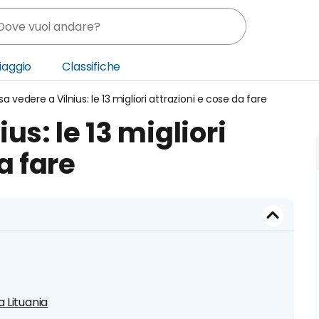
Viaggio
Classifiche
a vedere a Vilnius: le 13 migliori attrazioni e cose da fare
nia
us: le 13 migliori
ica Centrale
a fare
o Oriente
 Lituania