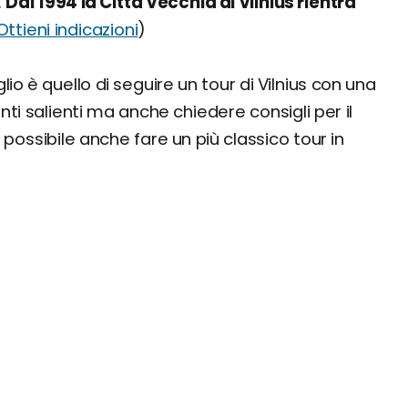
.
Dal 1994 la Città Vecchia di Vilnius rientra
Ottieni indicazioni
)
glio è quello di seguire un tour di Vilnius con una
unti salienti ma anche chiedere consigli per il
 possibile anche fare un più classico tour in