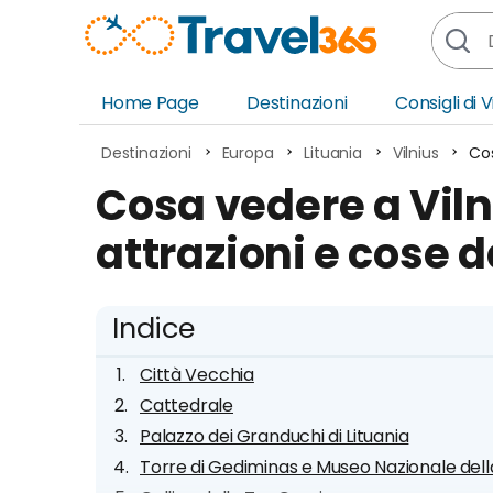
Home Page
Destinazioni
Consigli di 
Africa
Asia
Destinazioni
Europa
Lituania
Vilnius
Cos
Europa
Ocea
Cosa vedere a Vilni
Nord America
Amer
attrazioni e cose d
Sud America
Medi
Indice
Città Vecchia
Cattedrale
Palazzo dei Granduchi di Lituania
Torre di Gediminas e Museo Nazionale della