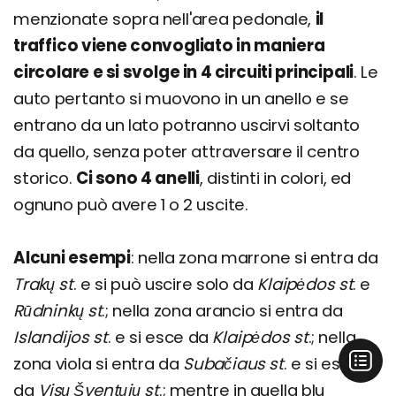
menzionate sopra nell'area pedonale,
il
traffico viene convogliato in maniera
circolare e si svolge in 4 circuiti principali
. Le
auto pertanto si muovono in un anello e se
entrano da un lato potranno uscirvi soltanto
da quello, senza poter attraversare il centro
storico.
Ci sono 4 anelli
, distinti in colori, ed
ognuno può avere 1 o 2 uscite.
Alcuni esempi
: nella zona marrone si entra da
Trakų st
. e si può uscire solo da
Klaipėdos st
. e
Rūdninkų st
.; nella zona arancio si entra da
Islandijos st
. e si esce da
Klaipėdos st
.; nella
zona viola si entra da
Subačiaus st
. e si esce
da
Visų Šventųjų st
.; mentre in quella blu