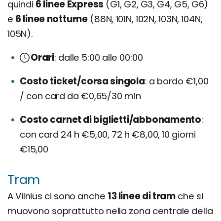
quindi
6 linee Express
(G1, G2, G3, G4, G5, G6)
e
6 linee notturne
(88N, 101N, 102N, 103N, 104N,
105N).
Orari
dalle 5:00 alle 00:00
Costo ticket/corsa singola
a bordo €1,00
/ con card da €0,65/30 min
Costo carnet di biglietti/abbonamento
con card 24 h €5,00, 72 h €8,00, 10 giorni
€15,00
Tram
A Vilnius ci sono anche
13 linee di tram
che si
muovono soprattutto nella zona centrale della