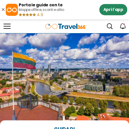
Porta le guide con te
×
Apri l'app
Mappe offline, sconti e altro
4.9
GUIDA DI