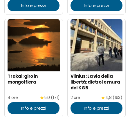
Info e prezzi
Info e prezzi
Trakai: giro in
Vilnius: La via della
mongolfiera
libertà: dietro le mura
del KGB
4 ore
5,0 (171)
2 ore
4,8 (163)
Info e prezzi
Info e prezzi