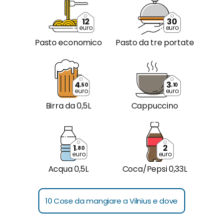
12
30
euro
euro
Pasto economico
Pasto da tre portate
4
3
,50
,10
euro
euro
Birra da 0,5L
Cappuccino
1
2
,80
euro
euro
Acqua 0,5L
Coca/Pepsi 0,33L
10 Cose da mangiare a Vilnius e dove