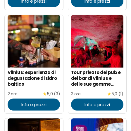
Info e prezzi
Info e prezzi
Vilnius: esperienza di
Tour privato dei pub e
degustazione di sidro
dei bar di Vilnius e
baltico
delle sue gemme
nascoste
2 ore
5,0 (3)
3 ore
5,0 (1)
Info e prezzi
Info e prezzi