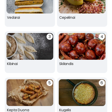
Vedarai
Cepelinai
Kibinai
Skilandis
Kepta Duona
Kugelis