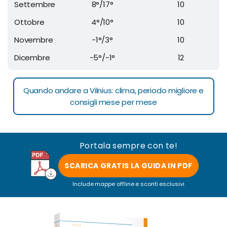
Settembre
8°/17°
10
Ottobre
4°/10°
10
Novembre
-1°/3°
10
Dicembre
-5°/-1°
12
Quando andare a Vilnius: clima, periodo migliore e
consigli mese per mese
Portala sempre con te!
SCARICA GRATIS LA GUIDA IN PDF
Include mappe offline e sconti esclusivi