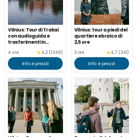
Vilnius: Tour di Trakai
Vilnius: tour a piedi del
con audioguida e
quartiere ebraico di
trasferimenti in
2,5 ore
minibus
4 ore
4,3 (1.349)
3 ore
4,7 (341)
Info e prezzi
Info e prezzi