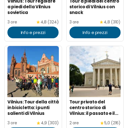
Vilnius: Tour regolare
Tour a piedi del centro
a piedi della Vilnius
storico di Vilnius con
sovietica
snack
3 ore
4,8 (324)
3 ore
4,8 (310)
Info e prezzi
Info e prezzi
Vilnius: Tour della città
Tour privato del
in bicicletta: i punti
centro storico di
salienti di Vilnius
Vilnius: il passato e il
presente
3 ore
4,9 (303)
2 ore
5,0 (216)