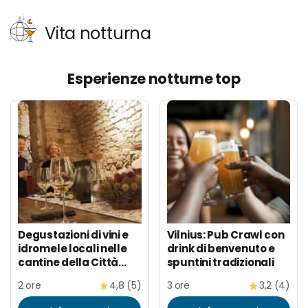
Vita notturna
Esperienze notturne top
Degustazioni di vini e
Vilnius: Pub Crawl con
idromele locali nelle
drink di benvenuto e
cantine della Città
spuntini tradizionali
Vecchia di Vilnius
2 ore
4,8 (5)
3 ore
3,2 (4)