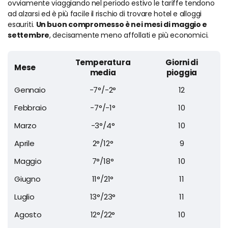
ovviamente viaggiando nel periodo estivo le tariffe tendono
ad alzarsi ed è più facile il rischio di trovare hotel e alloggi
esauriti.
Un buon compromesso è nei mesi di maggio e
settembre
, decisamente meno affollati e più economici.
Temperatura
Giorni di
Mese
media
pioggia
Gennaio
-7°/-2°
12
Febbraio
-7°/-1°
10
Marzo
-3°/4°
10
Aprile
2°/12°
9
Maggio
7°/18°
10
Giugno
11°/21°
11
Luglio
13°/23°
11
Agosto
12°/22°
10