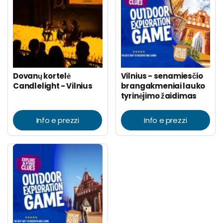
Dovanų kortelė
Vilnius - senamiesčio
Candlelight - Vilnius
brangakmeniai lauko
tyrinėjimo žaidimas
Info e prezzi
Info e prezzi