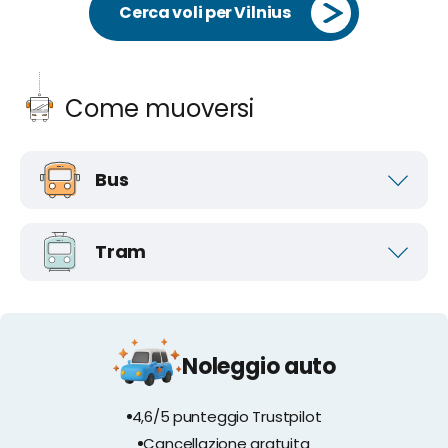
Cerca voli per Vilnius
Come muoversi
Bus
Tram
Noleggio auto
4,6/5 punteggio Trustpilot
Cancellazione gratuita