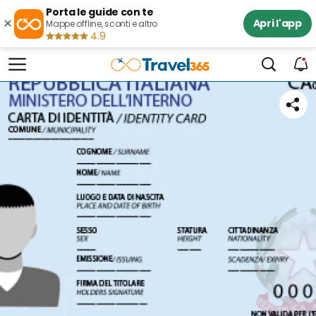
Porta le guide con te
×
Apri l'app
Mappe offline, sconti e altro
4.9