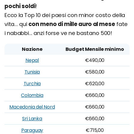
pochi soldi
!
Ecco la Top 10 dei paesi con minor costo della
vita... qui
con meno di mille auro al mese
fate
i nababbi... anzi forse ve ne bastano 500!
Nazione
Budget Mensile minimo
Nepal
€490,00
Tunisia
€580,00
Turchia
€620,00
Colombia
€660,00
Macedonia del Nord
€660,00
Sri Lanka
€660,00
Paraguay
€715,00