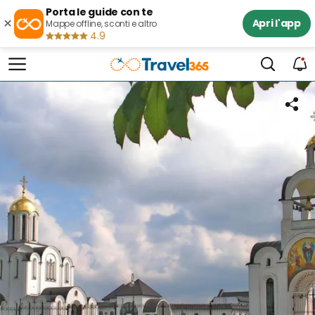
Porta le guide con te
×
Apri l'app
Mappe offline, sconti e altro
4.9