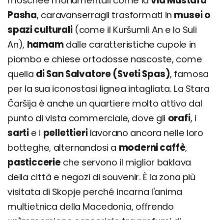
moschee monumentali come la
via Mustafa
Pasha
, caravanserragli trasformati in
musei o
spazi culturali
(come il Kuršumli An e lo Suli
An),
hamam
dalle caratteristiche cupole in
piombo e chiese ortodosse nascoste, come
quella
di San Salvatore (Sveti Spas)
, famosa
per la sua iconostasi lignea intagliata. La Stara
Čaršija è anche un quartiere molto attivo dal
punto di vista commerciale, dove gli
orafi
, i
sarti
e i
pellettieri
lavorano ancora nelle loro
botteghe, alternandosi a
moderni caffè
,
pasticcerie
che servono il miglior baklava
della città e negozi di souvenir. È la zona più
visitata di Skopje perché incarna l'anima
multietnica della Macedonia, offrendo