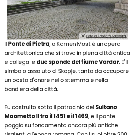
Foto di Tamara Saveska.
Il
Ponte di Pietra
, o Kamen Most è un'opera
architettonica che si trova in piena città antica
e collega le
due sponde del fiume Vardar
. E' il
simbolo assoluto di Skopje, tanto da occupare
un posto d'onore nello stemma e nella
bandiera della città.
Fu costruito sotto il patrocinio del
Sultano
Maometto II tra il 1451 e il 1469
, e il ponte
poggia su fondamenta ancora più antiche
risalenti all'epoca romana. Con i suoi oltre 200