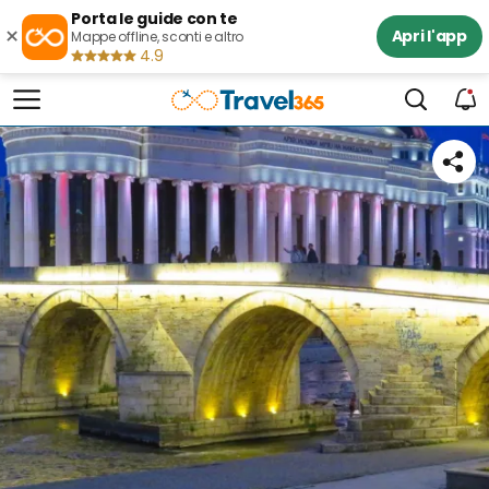
Porta le guide con te
×
Apri l'app
Mappe offline, sconti e altro
4.9