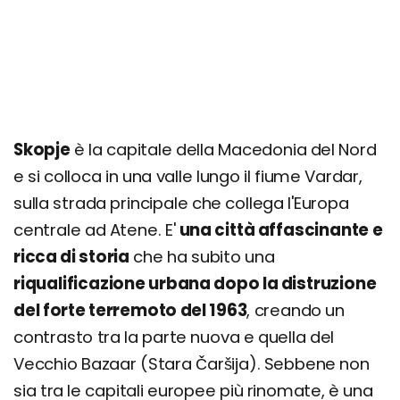
Canyon e Lago di Matka
Ohrid
Pristina e Prizren (Kosovo)
Parco Archeologico di Stobi
Prilep
Skopje
è la capitale della Macedonia del Nord
Kruševo
e si colloca in una valle lungo il fiume Vardar,
Bitola
sulla strada principale che collega l'Europa
Parco Nazionale di Mavrovo
centrale ad Atene. E'
una città affascinante e
ricca di storia
che ha subito una
8 cose da fare a Skopje
riqualificazione urbana dopo la distruzione
Itinerario di un giorno
del forte terremoto del 1963
, creando un
Itinerario di 3 giorni
contrasto tra la parte nuova e quella del
Giorno 1
Vecchio Bazaar (Stara Čaršija). Sebbene non
Giorno 2
sia tra le capitali europee più rinomate, è una