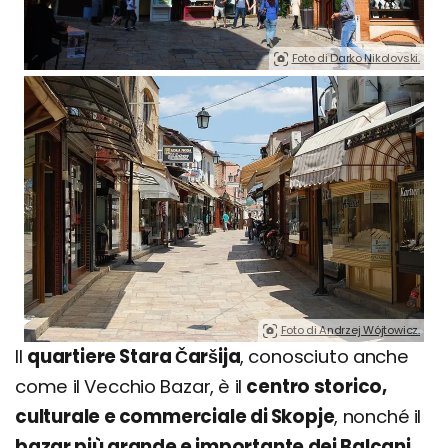
Foto di Darko Nikolovski.
Foto di Andrzej Wójtowicz.
Il
quartiere Stara Čaršija
, conosciuto anche
come il Vecchio Bazar, è il
centro storico,
culturale e commerciale di Skopje
, nonché il
bazar più grande e importante dei Balcani