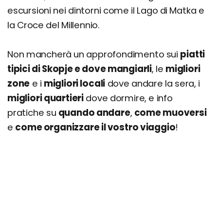
escursioni nei dintorni come il Lago di Matka e
Tarator
la Croce del Millennio.
Sutlijash
Dove mangiare a Skopje: i migliori ristoranti
Non mancherà un approfondimento sui
piatti
Cosa fare la sera: le zone della movida e i
tipici di Skopje e dove mangiarli
, le
migliori
migliori locali
zone
e i
migliori locali
dove andare la sera, i
Dove dormire a Skopje: i migliori quartieri dove
migliori quartieri
dove dormire, e info
alloggiare
pratiche su
quando andare
,
come muoversi
Vai di fretta? Ecco i nostri alloggi consigliati
e
come organizzare il vostro viaggio
!
Quando andare a Skopje? Info su clima e
periodo migliore
Organizza il tuo soggiorno a Skopje: info e
consigli
Viaggiare informati: info utili