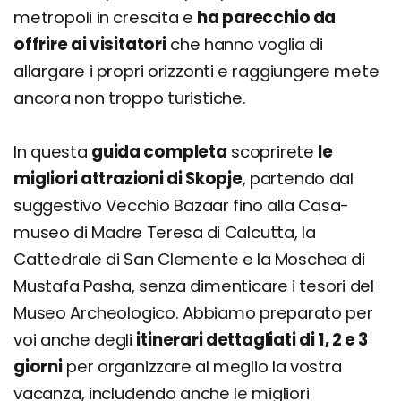
Giorno 3
metropoli in crescita e
ha parecchio da
offrire ai visitatori
che hanno voglia di
Dove si trova e come arrivare
allargare i propri orizzonti e raggiungere mete
Come muoversi
ancora non troppo turistiche.
Cosa si mangia a Skopje: piatti e ricette
tradizionali
In questa
guida completa
scoprirete
le
Tavče Gravče
migliori attrazioni di Skopje
, partendo dal
Ajvar
suggestivo Vecchio Bazaar fino alla Casa-
Ćevapčići
museo di Madre Teresa di Calcutta, la
Turli Tava
Cattedrale di San Clemente e la Moschea di
Pastrmajlija
Mustafa Pasha, senza dimenticare i tesori del
Bakláva
Museo Archeologico. Abbiamo preparato per
voi anche degli
itinerari dettagliati di 1, 2 e 3
Börek
giorni
per organizzare al meglio la vostra
Musaka
vacanza, includendo anche le migliori
Pljeskávica