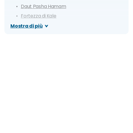
Daut Pasha Hamam
Fortezza di Kale
Macedonian Holocaust Museum
Mostra di più
Skopje City Mall
Quartiere Debar Maalo
Casa-museo di Madre Teresa di Calcutta
Museo d'arte contemporanea della
Macedonia
Piazza Macedonia
Museo archeologico della Macedonia
Acquedotto di Skopje
Chiesa di St. Panteleimon
Escursioni nei dintorni
Croce del Millennio e Monte Vodno