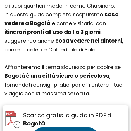
e i suoi quartieri moderni come Chapinero.
Come muoversi
In questa guida completa scopriremo
cosa
Cosa si mangia a Bogotà: Piatti e ricette
vedere a Bogotà
e come visitarla, con
tradizionali
itinerari pronti all'uso da 1 a 3 giorni
,
Ajiaco Santafereño
suggerendo anche
cosa vedere nei dintorni
,
Tamal di Bogotá
come la celebre Cattedrale di Sale.
Cioccolata con Formaggio (Chocolate
completo)
Affronteremo il tema sicurezza per capire se
Bollito di Bogotá (Puchero Santafereño)
Bogotà è una città sicura o pericolosa
,
Obleas
fornendoti consigli pratici per affrontare il tuo
Dove mangiare a Bogotà e cosa: specialità e i
viaggio con la massima serenità.
migliori ristoranti
Cosa fare la sera: zone della movida e i migliori
Scarica gratis la guida in PDF di
locali
Bogotà
Dove dormire a Bogotà: i migliori quartieri dove