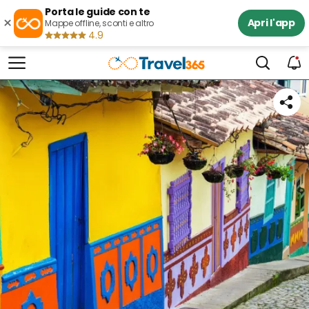
Porta le guide con te
×
Apri l'app
Mappe offline, sconti e altro
4.9