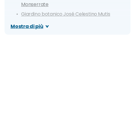
Monserrate
Giardino botanico José Celestino Mutis
Museo Nazionale della Colombia
Mostra di più
Quartiere Usaquén
Chapinero
Parque de la 93
Mercato di Paloquemao
Parque Simón Bolívar
Favela El Paraìso
Escursioni nei dintorni
Catedral de Sal di Zipaquirà
Laguna di Guatavita
Cascate del Tequendama
Villa de Leyva