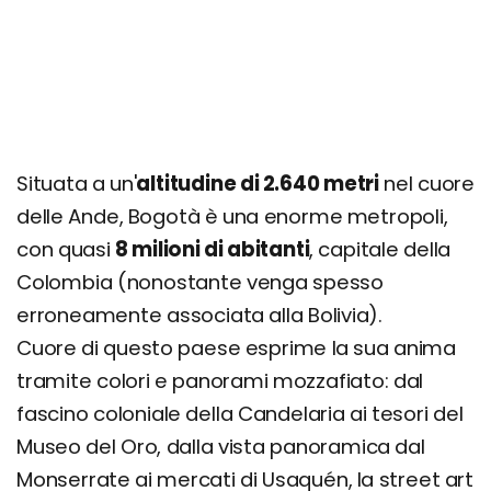
Parco Nazionale Chingaza
Páramo de Sumapaz
Mina di sale di Nemocón
La Calera
La Chorrera
Situata a un'
altitudine di 2.640 metri
nel cuore
Fattoria del caffè di Cundinamarca
delle Ande, Bogotà è una enorme metropoli,
Collina Guadalupe
con quasi
8 milioni di abitanti
, capitale della
Colombia (nonostante venga spesso
Itinerario di un giorno
erroneamente associata alla Bolivia).
Itinerario di 3 giorni
Cuore di questo paese esprime la sua anima
Giorno 1
tramite colori e panorami mozzafiato: dal
Giorno 2
fascino coloniale della Candelaria ai tesori del
Giorno 3
Museo del Oro, dalla vista panoramica dal
Dove si trova e come arrivare
Monserrate ai mercati di Usaquén, la street art