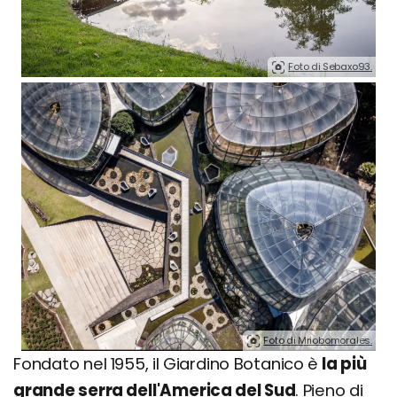
Foto di Sebaxo93.
Foto di Mriobomorales.
Fondato nel 1955, il Giardino Botanico è
la più
grande serra dell'America del Sud
. Pieno di