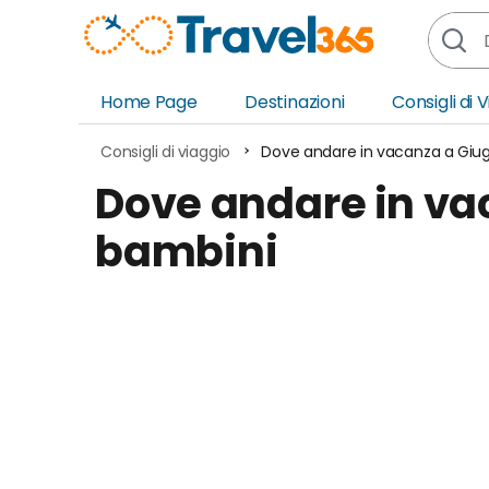
Home Page
Destinazioni
Consigli di 
Africa
Asia
Consigli di viaggio
Dove andare in vacanza a Giu
Europa
Ocea
Dove andare in va
Nord America
Amer
bambini
Sud America
Medi