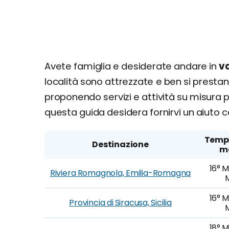
Avete famiglia e desiderate andare in
va
località sono attrezzate e ben si presta
proponendo servizi e attività su misura pe
questa guida desidera fornirvi un aiuto 
Temp
Destinazione
m
16° M
Riviera Romagnola, Emilia-Romagna
16° M
Provincia di Siracusa, Sicilia
18° M