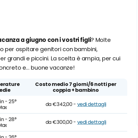
canza a giugno con i vostri figli
? Molte
no per ospitare genitori con bambini,
r grandi e piccini. La scelta è ampia, per cui
concreto e... buone vacanze!
erature
Costo medio 7 giorni/6 notti per
edie
coppia + bambino
in - 25°
da €342,00 -
vedi dettagli
Max
in - 28°
da €300,00 -
vedi dettagli
Max
in - 26°