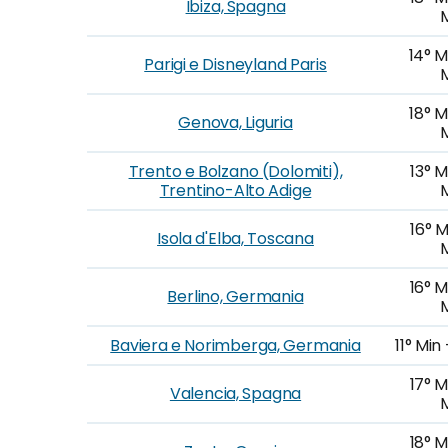
Ibiza, Spagna
14° M
Parigi e Disneyland Paris
18° M
Genova, Liguria
Trento e Bolzano (Dolomiti),
13° M
Trentino-Alto Adige
16° M
Isola d'Elba, Toscana
16° M
Berlino, Germania
Baviera e Norimberga, Germania
11° Min
17° M
Valencia, Spagna
18° M