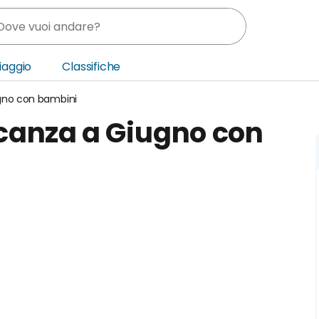
Viaggio
Classifiche
gno con bambini
nia
canza a Giugno con
ica Centrale
o Oriente