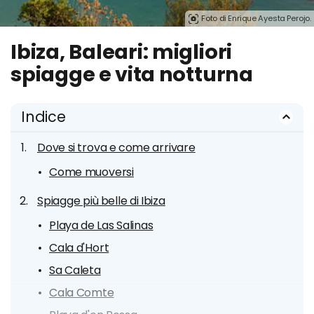
Foto di Enrique Ayesta Perojo.
Ibiza, Baleari: migliori
spiagge e vita notturna
Indice
Dove si trova e come arrivare
Come muoversi
Spiagge più belle di Ibiza
Playa de Las Salinas
Cala d'Hort
Sa Caleta
Cala Comte