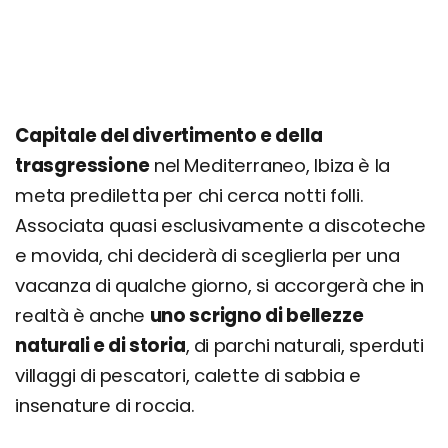
Sant Joan de Labritja
Santa Agnes de Corona
Mercatino Hippy di Es Canar
Parque Natural de Ses Salines
Capitale del divertimento e della
Es Vedrà
trasgressione
nel Mediterraneo, Ibiza è la
Santa Gertrudis de Fruitera
meta prediletta per chi cerca notti folli.
Cosa fare a Ibiza: escursioni e tour
Associata quasi esclusivamente a discoteche
Itinerario di 1 giorno
e movida, chi deciderà di sceglierla per una
Itinerario di 3 giorni
vacanza di qualche giorno, si accorgerà che in
realtà è anche
uno scrigno di bellezze
Giorno 1
naturali e di storia
, di parchi naturali, sperduti
Giorno 2
villaggi di pescatori, calette di sabbia e
Giorno 3
insenature di roccia.
Cosa fare la sera: discoteche e luoghi della
movida