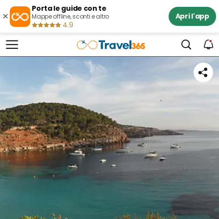
Porta le guide con te
×
Apri l'app
Mappe offline, sconti e altro
4.9