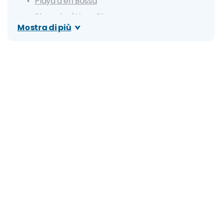
Playa d'en Bossa
Playa de s'Aigua Blanca
Mostra di più
Cala Salada
Cala Mastella
Cala Bassa
Cala es Portixol
Cala d'en Serra
Cala Tarida
Cala Xarraca
Cosa vedere a Ibiza
Eivissa
Sant Antoni de Portmany
Santa Eularia des Riu
Sant Josep di Sa Talaia