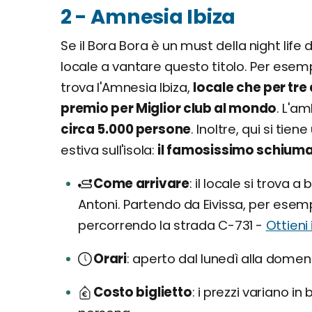
2 - Amnesia Ibiza
Se il Bora Bora è un must della night life 
locale a vantare questo titolo. Per esemp
trova l'Amnesia Ibiza,
locale che per tre a
premio per Miglior club al mondo
. L'a
circa 5.000 persone
. Inoltre, qui si tie
estiva sull'isola:
il famosissimo schiuma 
Come arrivare
il locale si trova a
Antoni. Partendo da Eivissa, per esemp
percorrendo la strada C-731 -
Ottieni 
Orari
aperto dal lunedì alla domenic
Costo biglietto
i prezzi variano in