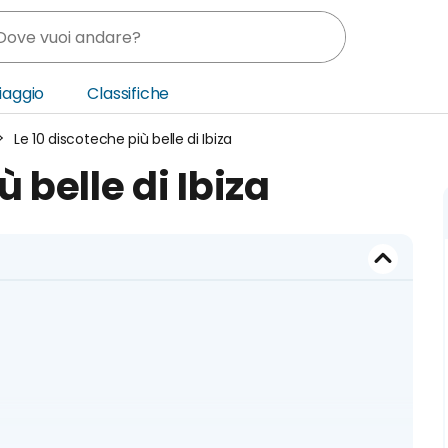
Viaggio
Classifiche
Le 10 discoteche più belle di Ibiza
nia
 belle di Ibiza
ica Centrale
o Oriente