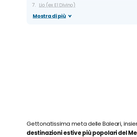
Lio (ex El Divino)
Swag
Mostra di più
O Beach (ex Ocean Beach)
Ushuaia
Mappa delle migliori discoteche a Ibiza
Gettonatissima meta delle Baleari, insi
destinazioni estive più popolari del M