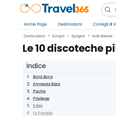
Home Page
Destinazioni
Consigli di 
Africa
Asia
Destinazioni
Europa
Spagna
Isole Baleari
Europa
Ocea
Le 10 discoteche più
Nord America
Amer
Sud America
Medi
Indice
Bora Bora
Amnesia Ibiza
Pacha
Privilege
Eden
Es Paradis