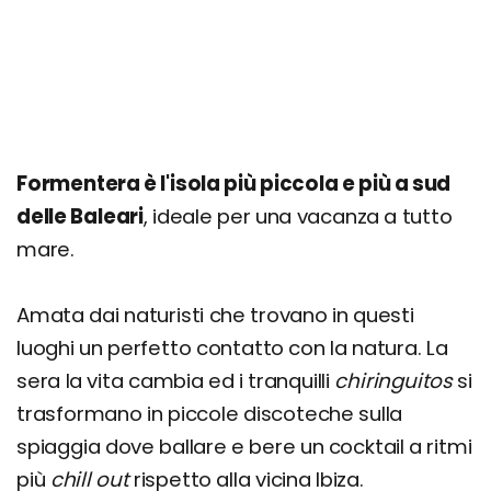
Itinerario di 1 giorno
Itinerario di 3 giorni
Giorno 1
Giorno 2
Giorno 3
Formentera è l'isola più piccola e più a sud
Cosa fare la sera: zone della movida e migliori
delle Baleari
, ideale per una vacanza a tutto
locali
mare.
Cosa fare a Formentera: escursioni e tour
Quanto costa una vacanza a Formentera?
Amata dai naturisti che trovano in questi
Prezzi, offerte e consigli
luoghi un perfetto contatto con la natura. La
sera la vita cambia ed i tranquilli
chiringuitos
si
trasformano in piccole discoteche sulla
spiaggia dove ballare e bere un cocktail a ritmi
più
chill out
rispetto alla vicina Ibiza.