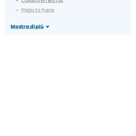
Cavall d'en Borràs
Platja Es Pujols
Ca na Costa
Mostra di più
Sa Roqueta
Rigatoni beach
Ses Illetes
Llevant
Caló des Morts
Es Calò de Sant'Augusti
Ses Platgetes
Isolotto privato di Espalmador
Parque Natural de Ses Salines
Es Arenals
Chezz Gerdi