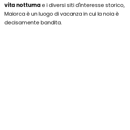
Dove mangiare a Maiorca: i migliori ristoranti
vita notturna
e i diversi siti d'interesse storico,
Quanto costa una vacanza a Maiorca? Prezzi,
Maiorca è un luogo di vacanza in cui la noia è
offerte e consigli
decisamente bandita.