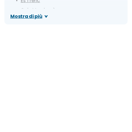
Es Trenc
Cala Mondragò
Mostra di più
Cala S'Amarador
Magaluf Beach
Cala Sa Nau
Cala Varques
Cala Tuent
Cala Millor
Cala Comtesa
Cala Llombards
Cosa vedere: attrazioni e luoghi di interesse
Centro storico e Cattedrale di Palma di
Maiorca
Palazzo dell'Almudaina