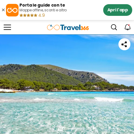
Porta le guide con te
×
Apri l'app
Mappe offline, sconti e altro
4.9