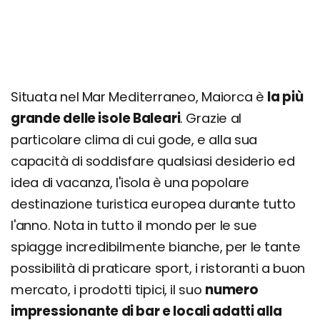
Castello di Bellver
Museu Fundación Juan March
Museo di Arte Moderna e contemporanea Es
Baluard
Grotte del Drago
Situata nel Mar Mediterraneo, Maiorca è
la più
Valldemossa
grande delle isole Baleari
. Grazie al
Pollença
particolare clima di cui gode, e alla sua
Petra
capacità di soddisfare qualsiasi desiderio ed
idea di vacanza, l'isola è una popolare
Grotte d'Artà
destinazione turistica europea durante tutto
Cap Formentor
l'anno. Nota in tutto il mondo per le sue
Itinerario di 1 giorno
spiagge incredibilmente bianche, per le tante
Cosa fare la sera: zone della movida e migliori
possibilità di praticare sport, i ristoranti a buon
locali
mercato, i prodotti tipici, il suo
numero
Cosa fare a Maiorca: escursioni e tour
impressionante di bar e locali adatti alla