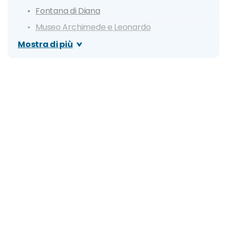
Fontana di Diana
Museo Archimede e Leonardo
Museo del Papiro
Mostra di più
Museo Aretuseo dei Pupi
Parco della Neapolis, Teatro Greco e
Orecchio di Dionisio
Aretusa Park
Santuario della Madonna delle Lacrime
Catacombe di San Giovanni
Latomia dei Cappuccini
Museo Archeologico regionale Paolo Orsi
Chiesa di Santa Lucia al Sepolcro
Spiagge più belle in provincia di Siracusa
Spiaggia del Minareto, Area Protetta del